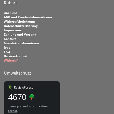
Rubart
über uns
AGB und Kundeninformationen
Widerrufsbelehrung
Datenschutzerklärung
Impressum
Zahlung und Versand
Kontakt
Newsletter abonnieren
Jobs
FAQ
Barrierefreiheit
Widerruf
Umweltschutz
ReviewForest
4670
Trees planted in our
review
forest
.