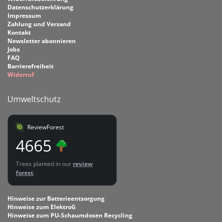
Datenschutzerklärung
Impressum
Zahlung und Versand
Kontakt
Newsletter abonnieren
Jobs
FAQ
Barrierefreiheit
Widerruf
Umweltschutz
ReviewForest
4665
Trees planted in our
review
forest
.
Hinweise zur Batterieentsorgung
Hinweise zum ElektroG
Hinweise zum PU-Schaumdosen Recycling