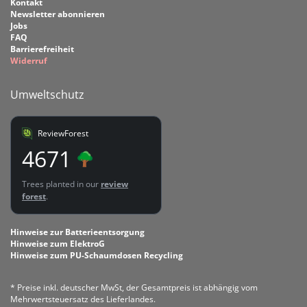
Kontakt
Newsletter abonnieren
Jobs
FAQ
Barrierefreiheit
Widerruf
Umweltschutz
ReviewForest
4671
Trees planted in our
review
forest
.
Hinweise zur Batterieentsorgung
Hinweise zum ElektroG
Hinweise zum PU-Schaumdosen Recycling
* Preise inkl. deutscher MwSt, der Gesamtpreis ist abhängig vom
Mehrwertsteuersatz des Lieferlandes.