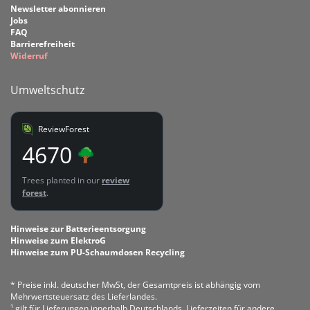
Newsletter abonnieren
Jobs
FAQ
Barrierefreiheit
Widerruf
Umweltschutz
ReviewForest
4670
Trees planted in our
review
forest
.
Hinweise zur Batterieentsorgung
Hinweise zum ElektroG
Hinweise zum PU-Schaumdosen Recycling
* Preise inkl. deutscher MwSt, der Gesamtpreis ist abhängig vom
Mehrwertsteuersatz des Lieferlandes.
¹ gilt für Lieferungen innerhalb Deutschlands, Lieferzeiten für andere