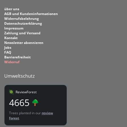
über uns
AGB und Kundeninformationen
Widerrufsbelehrung
Datenschutzerklärung
Impressum
Zahlung und Versand
Kontakt
Newsletter abonnieren
Jobs
FAQ
Barrierefreiheit
Widerruf
Umweltschutz
ReviewForest
4665
Trees planted in our
review
forest
.