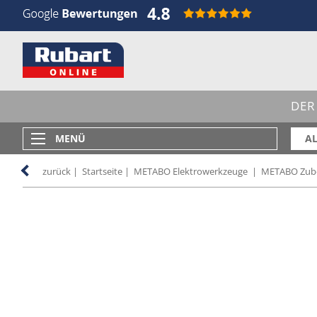
DER
MENÜ
AL
zurück
|
Startseite
|
METABO Elektrowerkzeuge
|
METABO Zube