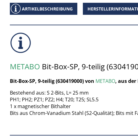
ARTIKELBESCHREIBUNG
HERSTELLERINFORMAT
METABO
Bit-Box-SP, 9-teilig (630419
Bit-Box-SP, 9-teilig (630419000) von
METABO
, aus de
Bestehend aus: S 2-Bits, L= 25 mm
PH1; PH2; PZ1; PZ2; H4; T20; T25; SL5.5
1 x magnetischer Bithalter
Bits aus Chrom-Vanadium Stahl (S2-Qualität); Bits mit 