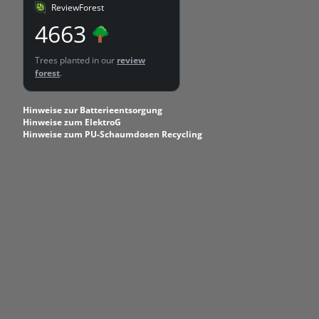
ReviewForest
4663
Trees planted in our
review
forest
.
Hinweise zur Batterieentsorgung
Hinweise zum ElektroG
Hinweise zum PU-Schaumdosen Recycling