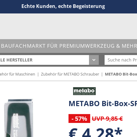
Echte Kunden, echte Begeisterung
 BAUFACHMARKT FÜR PREMIUMWERKZEUG & MEHR 
LE HERSTELLER
hör für Maschinen
|
Zubehör für METABO Schrauber
|
METABO Bit-Box-S
METABO Bit-Box-SP,
- 57%
UVP 9,85 €
€ 4,28*