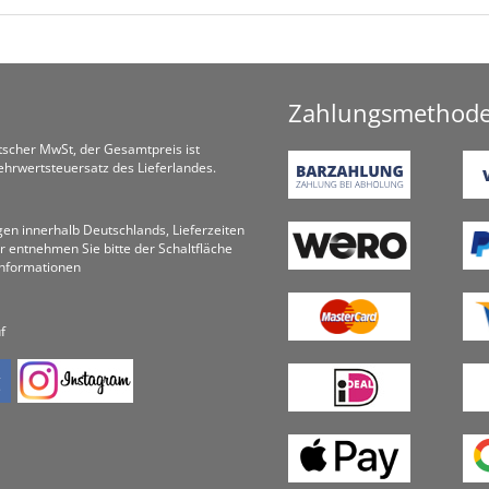
Zahlungsmethod
utscher MwSt, der Gesamtpreis ist
hrwertsteuersatz des Lieferlandes.
ungen innerhalb Deutschlands, Lieferzeiten
r entnehmen Sie bitte der Schaltfläche
informationen
f