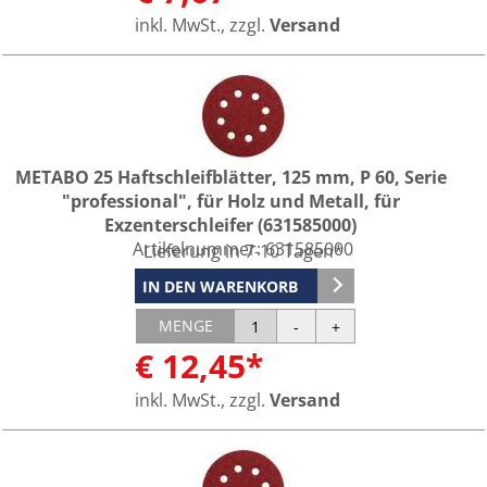
inkl. MwSt., zzgl.
Versand
METABO 25 Haftschleifblätter, 125 mm, P 60, Serie
"professional", für Holz und Metall, für
Exzenterschleifer (631585000)
Artikelnummer:
631585000
Lieferung in 7-10 Tagen*
IN DEN WARENKORB
MENGE
€ 12,45*
inkl. MwSt., zzgl.
Versand