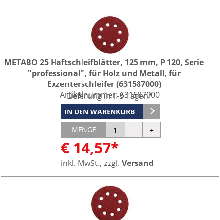
METABO 25 Haftschleifblätter, 125 mm, P 120, Serie
"professional", für Holz und Metall, für
Exzenterschleifer (631587000)
Artikelnummer:
631587000
Lieferung in 1-3 Tagen*
IN DEN WARENKORB
MENGE
€ 14,57*
inkl. MwSt., zzgl.
Versand