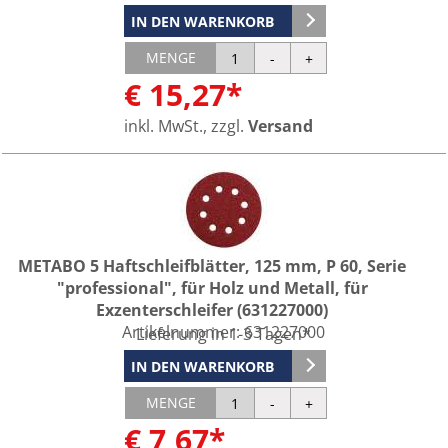
IN DEN WARENKORB
MENGE
€ 15,27*
inkl. MwSt., zzgl.
Versand
METABO 5 Haftschleifblätter, 125 mm, P 60, Serie
"professional", für Holz und Metall, für
Exzenterschleifer (631227000)
Artikelnummer:
631227000
Lieferung in 1-3 Tagen*
IN DEN WARENKORB
MENGE
€ 7,67*