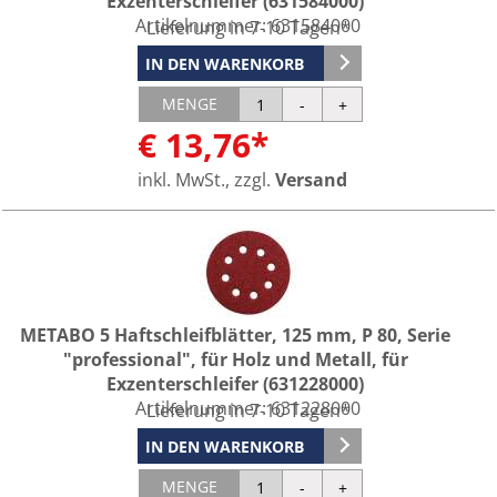
Exzenterschleifer (631584000)
Artikelnummer:
631584000
Lieferung in 7-10 Tagen*
IN DEN WARENKORB
MENGE
€ 13,76*
inkl. MwSt., zzgl.
Versand
METABO 5 Haftschleifblätter, 125 mm, P 80, Serie
"professional", für Holz und Metall, für
Exzenterschleifer (631228000)
Artikelnummer:
631228000
Lieferung in 7-10 Tagen*
IN DEN WARENKORB
MENGE