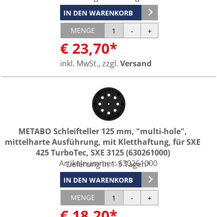
IN DEN WARENKORB
MENGE
€ 23,70*
inkl. MwSt., zzgl.
Versand
METABO Schleifteller 125 mm, "multi-hole",
mittelharte Ausführung, mit Kletthaftung, für SXE
425 TurboTec, SXE 3125 (630261000)
Artikelnummer:
630261000
Lieferung in 1-3 Tagen*
IN DEN WARENKORB
MENGE
€ 18,20*