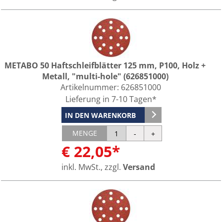
METABO 50 Haftschleifblätter 125 mm, P100, Holz +
Metall, "multi-hole" (626851000)
Artikelnummer:
626851000
Lieferung in 7-10 Tagen*
IN DEN WARENKORB
MENGE
€ 22,05*
inkl. MwSt., zzgl.
Versand