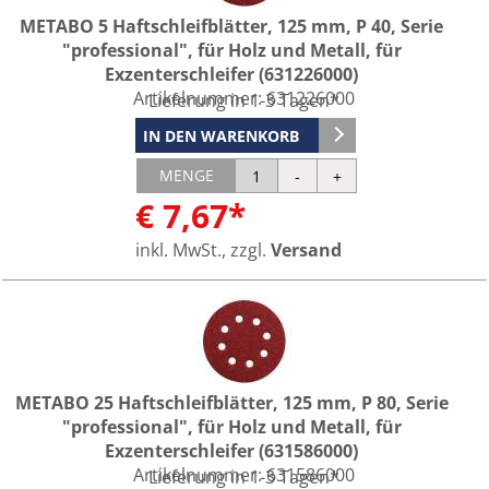
METABO 5 Haftschleifblätter, 125 mm, P 40, Serie
"professional", für Holz und Metall, für
Exzenterschleifer (631226000)
Artikelnummer:
631226000
Lieferung in 1-3 Tagen*
IN DEN WARENKORB
MENGE
€ 7,67*
inkl. MwSt., zzgl.
Versand
METABO 25 Haftschleifblätter, 125 mm, P 80, Serie
"professional", für Holz und Metall, für
Exzenterschleifer (631586000)
Artikelnummer:
631586000
Lieferung in 1-3 Tagen*