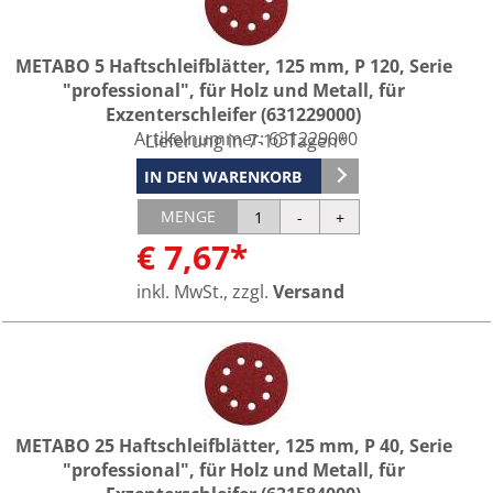
METABO 5 Haftschleifblätter, 125 mm, P 120, Serie
"professional", für Holz und Metall, für
Exzenterschleifer (631229000)
Artikelnummer:
631229000
Lieferung in 7-10 Tagen*
IN DEN WARENKORB
MENGE
€ 7,67*
inkl. MwSt., zzgl.
Versand
METABO 25 Haftschleifblätter, 125 mm, P 40, Serie
"professional", für Holz und Metall, für