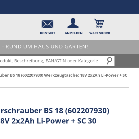
KONTAKT
ANMELDEN
WARENKORB
- RUND UM HAUS UND GARTEN!
er BS 18 (602207930) Werkzeugtasche; 18V 2x2Ah Li-Power + SC
schrauber BS 18 (602207930)
8V 2x2Ah Li-Power + SC 30