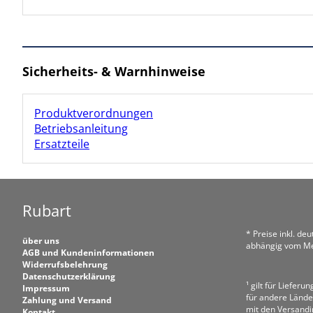
Sicherheits- & Warnhinweise
Produktverordnungen
Betriebsanleitung
Ersatzteile
Rubart
* Preise inkl. de
über uns
abhängig vom Me
AGB und Kundeninformationen
Widerrufsbelehrung
Datenschutzerklärung
¹ gilt für Liefer
Impressum
für andere Lände
Zahlung und Versand
mit den Versand
Kontakt