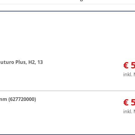
turo Plus, H2, 13
€ 
inkl.
mm (627720000)
€ 
inkl.