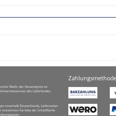
Zahlungsmethod
utscher MwSt, der Gesamtpreis ist
hrwertsteuersatz des Lieferlandes.
ungen innerhalb Deutschlands, Lieferzeiten
r entnehmen Sie bitte der Schaltfläche
informationen