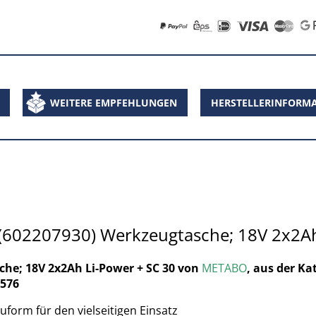
WEITERE EMPFEHLUNGEN
HERSTELLERINFORM
(602207930) Werkzeugtasche; 18V 2x2Ah
he; 18V 2x2Ah Li-Power + SC 30 von
METABO
, aus der Ka
7576
form für den vielseitigen Einsatz