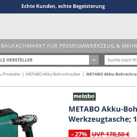
Echte Kunden, echte Begeisterung
 BAUFACHMARKT FÜR PREMIUMWERKZEUG & MEHR 
LE HERSTELLER
u-Produkte
|
METABO Akku-Bohrschrauber
|
METABO Akku-Bohrschraub
METABO Akku-Bohr
Werkzeugtasche; 1
- 27%
UVP 178,50 €