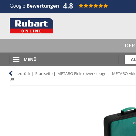
DER
MENÜ
AL
zurück
|
Startseite
|
METABO Elektrowerkzeuge
|
METABO Akk
30