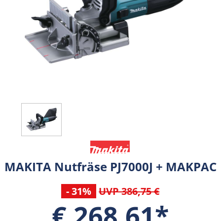
MAKITA Nutfräse PJ7000J + MAKPAC
- 31%
UVP 386,75 €
€ 268,61*