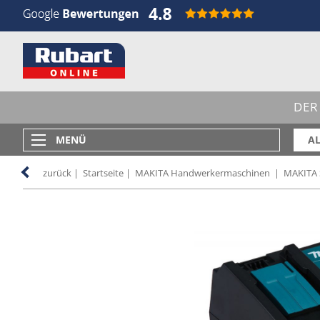
DER
MENÜ
AL
zurück
|
Startseite
|
MAKITA Handwerkermaschinen
|
MAKITA 