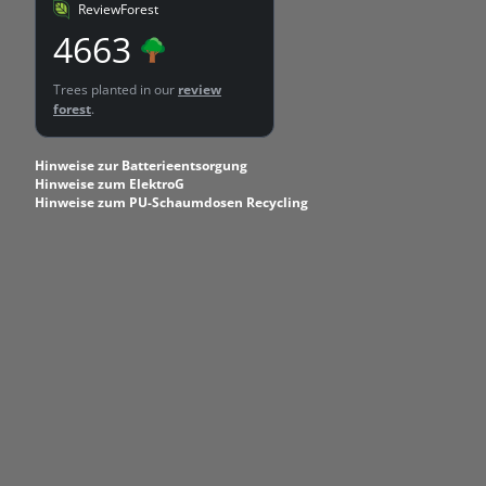
ReviewForest
4663
Trees planted in our
review
forest
.
Hinweise zur Batterieentsorgung
Hinweise zum ElektroG
Hinweise zum PU-Schaumdosen Recycling