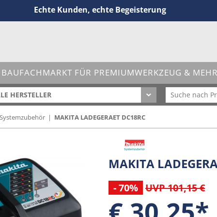
Echte Kunden, echte Begeisterung
 BAUFACHMARKT FÜR PREMIUMWERKZEUG & MEHR 
LE HERSTELLER
Systemzubehör
|
MAKITA LADEGERAET DC18RC
MAKITA LADEGERA
- 70%
UVP 101,15 €
€ 30,25*