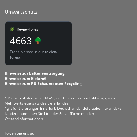
Umweltschutz
ReviewForest
4663
Trees planted in our
review
forest
.
Hinweise zur Batterieentsorgung
Hinweise zum ElektroG
Hinweise zum PU-Schaumdosen Recycling
* Preise inkl. deutscher MwSt, der Gesamtpreis ist abhängig vom
Mehrwertsteuersatz des Lieferlandes.
¹ gilt für Lieferungen innerhalb Deutschlands, Lieferzeiten für andere
Länder entnehmen Sie bitte der Schaltfläche mit den
Versandinformationen
Folgen Sie uns auf