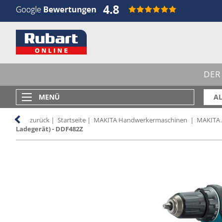
DER
MENÜ
AL
zurück
|
Startseite
|
MAKITA Handwerkermaschinen
|
MAKITA
Ladegerät) - DDF482Z