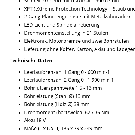
Schnell drehend mit maximal 1.900 U/min
XPT (eXtreme Protection Technology) - Staub un
2-Gang-Planetengetriebe mit Metallzahnrädern
LED-Licht und Spindelarretierung
Drehmomenteinstellung in 21 Stufen
Elektronik, Motorbremse und zwei Bohrstufen
Lieferung ohne Koffer, Karton, Akku und Ladeger
Technische Daten
Leerlaufdrehzahl 1.Gang 0 - 600 min-1
Leerlaufdrehzahl 2.Gang 0 - 1.900 min-1
Bohrfutterspannweite 1,5 - 13 mm
Bohrleistung (Stahl Ø) 13 mm
Bohrleistung (Holz Ø) 38 mm
Drehmoment (hart/weich) 62 / 36 Nm
Akku 18 V
Maße (L x B x H) 185 x 79 x 249 mm