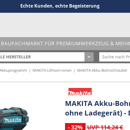
Echte Kunden, echte Begeisterung
 BAUFACHMARKT FÜR PREMIUMWERKZEUG & MEHR 
LE HERSTELLER
 Akkuprogramm
|
MAKITA Lithium-Ionen
|
MAKITA Akku-Bohrschrauber
MAKITA Akku-Bohr
ohne Ladegerät) -
- 32%
UVP 114,24 €