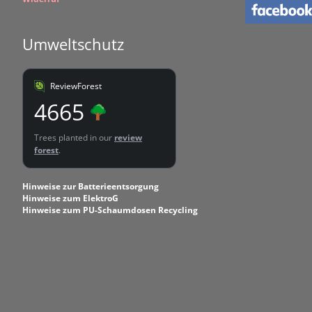
Umweltschutz
ReviewForest
4665
Trees planted in our
review
forest
.
Hinweise zur Batterieentsorgung
Hinweise zum ElektroG
Hinweise zum PU-Schaumdosen Recycling