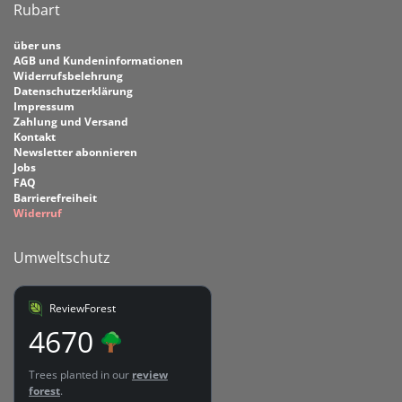
Rubart
über uns
AGB und Kundeninformationen
Widerrufsbelehrung
Datenschutzerklärung
Impressum
Zahlung und Versand
Kontakt
Newsletter abonnieren
Jobs
FAQ
Barrierefreiheit
Widerruf
Umweltschutz
ReviewForest
4670
Trees planted in our
review
forest
.