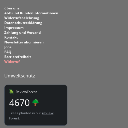
über uns
AGB und Kundeninformationen
Widerrufsbelehrung
Datenschutzerklärung
Impressum
Zahlung und Versand
Kontakt
Newsletter abonnieren
Jobs
FAQ
Barrierefreiheit
Widerruf
Umweltschutz
ReviewForest
4670
Trees planted in our
review
forest
.