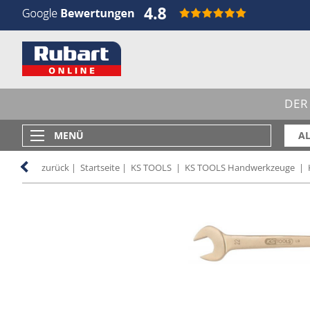
DER
MENÜ
AL
zurück
|
Startseite
|
KS TOOLS
|
KS TOOLS Handwerkzeuge
|