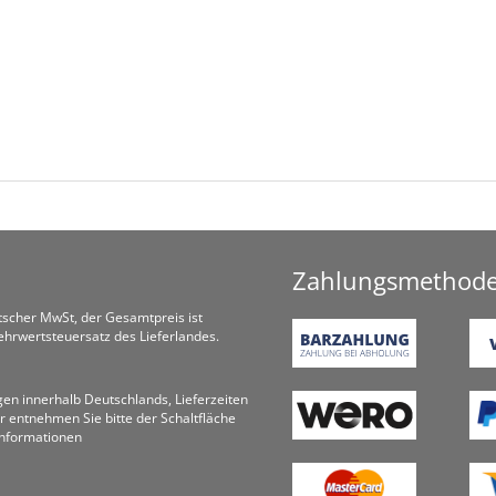
Zahlungsmethod
utscher MwSt, der Gesamtpreis ist
hrwertsteuersatz des Lieferlandes.
ungen innerhalb Deutschlands, Lieferzeiten
r entnehmen Sie bitte der Schaltfläche
informationen