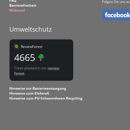
FAQ
Folgen Sie uns au
Barrierefreiheit
Widerruf
Umweltschutz
ReviewForest
4665
Trees planted in our
review
forest
.
Hinweise zur Batterieentsorgung
Hinweise zum ElektroG
Hinweise zum PU-Schaumdosen Recycling