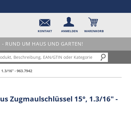
KONTAKT
ANMELDEN
WARENKORB
- RUND UM HAUS UND GARTEN!
.3/16" - 963.7942
s Zugmaulschlüssel 15°, 1.3/16" -