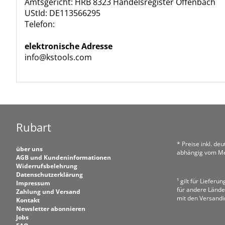
Amtsgericht: HRB 8323 Handelsregister Offenbach
UStId: DE113566295
Telefon:
elektronische Adresse
info@kstools.com
Rubart
* Preise inkl. de
über uns
abhängig vom Me
AGB und Kundeninformationen
Widerrufsbelehrung
Datenschutzerklärung
¹ gilt für Liefer
Impressum
für andere Lände
Zahlung und Versand
mit den Versand
Kontakt
Newsletter abonnieren
Jobs