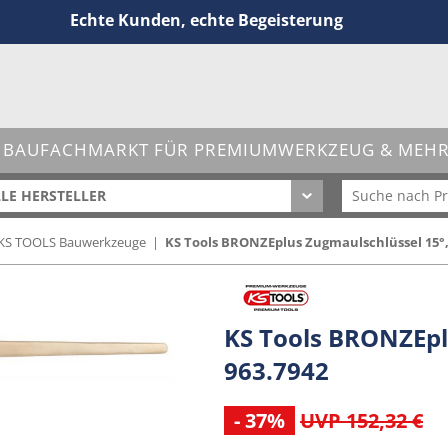
Echte Kunden, echte Begeisterung
 BAUFACHMARKT FÜR PREMIUMWERKZEUG & MEHR 
LE HERSTELLER
KS TOOLS Bauwerkzeuge
|
KS Tools BRONZEplus Zugmaulschlüssel 15°, 1
KS Tools BRONZEplu
963.7942
- 37%
UVP 152,32 €