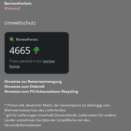
Barrierefreiheit
Widerruf
Umweltschutz
ReviewForest
4665
Trees planted in our
review
forest
.
Hinweise zur Batterieentsorgung
Hinweise zum ElektroG
Hinweise zum PU-Schaumdosen Recycling
* Preise inkl. deutscher MwSt, der Gesamtpreis ist abhängig vom
Mehrwertsteuersatz des Lieferlandes.
¹ gilt für Lieferungen innerhalb Deutschlands, Lieferzeiten für andere
Länder entnehmen Sie bitte der Schaltfläche mit den
Versandinformationen