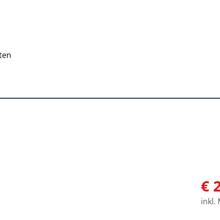
aten
€ 
inkl.