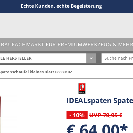
Echte Kunden, echte Begeisterung
 BAUFACHMARKT FÜR PREMIUMWERKZEUG & MEHR 
LE HERSTELLER
patenschaufel kleines Blatt 08830102
IDEALspaten Spate
- 10%
UVP 70,95 €
€ 64,00*