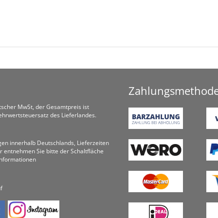
Zahlungsmethod
utscher MwSt, der Gesamtpreis ist
hrwertsteuersatz des Lieferlandes.
ungen innerhalb Deutschlands, Lieferzeiten
r entnehmen Sie bitte der Schaltfläche
informationen
f