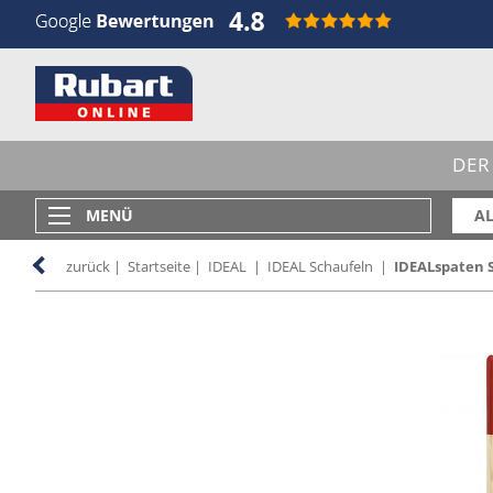
DER
MENÜ
AL
zurück
|
Startseite
|
IDEAL
|
IDEAL Schaufeln
|
IDEALspaten S