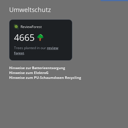
Umweltschutz
ReviewForest
4665
Trees planted in our
review
forest
.
Hinweise zur Batterieentsorgung
Hinweise zum ElektroG
Hinweise zum PU-Schaumdosen Recycling