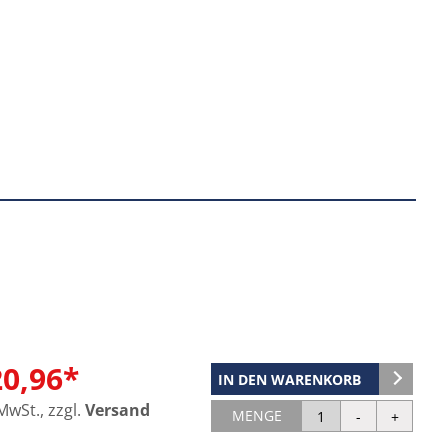
20,96*
IN DEN WARENKORB
 MwSt., zzgl.
Versand
MENGE