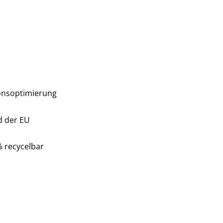
ionsoptimierung
d der EU
% recycelbar