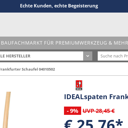
Echte Kunden, echte Begeisterung
 BAUFACHMARKT FÜR PREMIUMWERKZEUG & MEHR 
LE HERSTELLER
rankfurter Schaufel 04010502
IDEALspaten Frank
- 9%
UVP 28,45 €
€ 25,76*