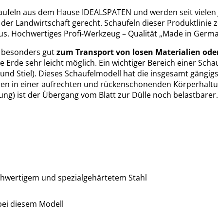
aufeln aus dem Hause IDEALSPATEN und werden seit vielen 
r Landwirtschaft gerecht. Schaufeln dieser Produktlinie ze
us. Hochwertiges Profi-Werkzeug – Qualität „Made in Germa
h besonders gut
zum Transport von losen Materialien ode
e Erde sehr leicht möglich. Ein wichtiger Bereich einer Schauf
 und Stiel). Dieses Schaufelmodell hat die insgesamt gängi
en in einer aufrechten und rückenschonenden Körperhaltung 
fung) ist der Übergang vom Blatt zur Dülle noch belastbarer.
ochwertigem und spezialgehärtetem Stahl
bei diesem Modell