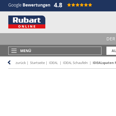
DER
MENÜ
AL
zurück
|
Startseite
|
IDEAL
|
IDEAL Schaufeln
|
IDEALspaten F