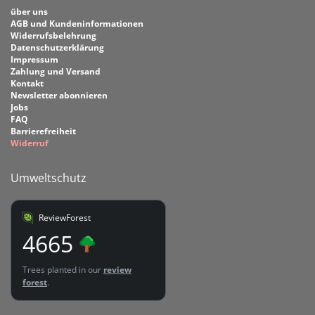
über uns
AGB und Kundeninformationen
Widerrufsbelehrung
Datenschutzerklärung
Impressum
Zahlung und Versand
Kontakt
Newsletter abonnieren
Jobs
FAQ
Barrierefreiheit
Widerruf
Umweltschutz
ReviewForest
4665
Trees planted in our
review
forest
.