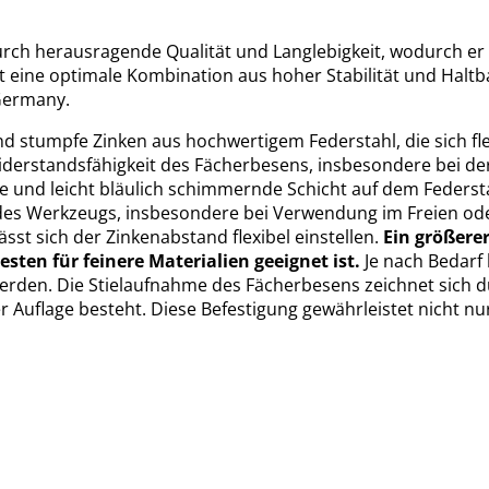
rch herausragende Qualität und Langlebigkeit, wodurch er 
et eine optimale Kombination aus hoher Stabilität und Halt
 Germany.
und stumpfe Zinken aus hochwertigem Federstahl, die sich f
Widerstandsfähigkeit des Fächerbesens, insbesondere bei d
de und leicht bläulich schimmernde Schicht auf dem Federst
 des Werkzeugs, insbesondere bei Verwendung im Freien od
st sich der Zinkenabstand flexibel einstellen.
Ein größere
ten für feinere Materialien geeignet ist.
Je nach Bedarf 
den. Die Stielaufnahme des Fächerbesens zeichnet sich du
er Auflage besteht. Diese Befestigung gewährleistet nicht nu