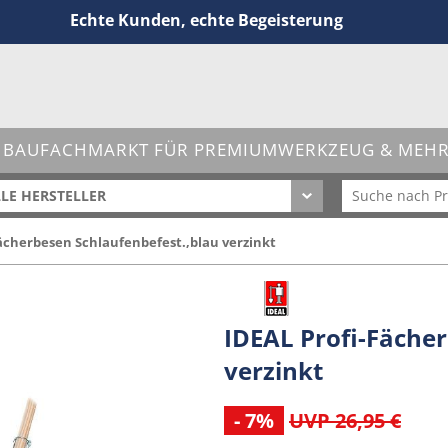
Echte Kunden, echte Begeisterung
 BAUFACHMARKT FÜR PREMIUMWERKZEUG & MEHR 
LE HERSTELLER
Fächerbesen Schlaufenbefest.,blau verzinkt
IDEAL Profi-Fächer
verzinkt
- 7%
UVP 26,95 €