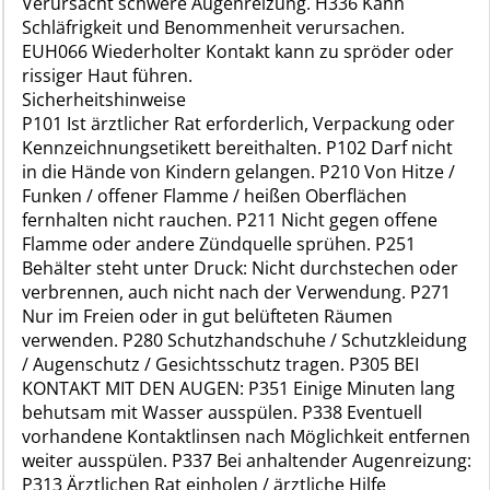
Verursacht schwere Augenreizung. H336 Kann
Schläfrigkeit und Benommenheit verursachen.
EUH066 Wiederholter Kontakt kann zu spröder oder
rissiger Haut führen.
Sicherheitshinweise
P101 Ist ärztlicher Rat erforderlich, Verpackung oder
Kennzeichnungsetikett bereithalten. P102 Darf nicht
in die Hände von Kindern gelangen. P210 Von Hitze /
Funken / offener Flamme / heißen Oberflächen
fernhalten nicht rauchen. P211 Nicht gegen offene
Flamme oder andere Zündquelle sprühen. P251
Behälter steht unter Druck: Nicht durchstechen oder
verbrennen, auch nicht nach der Verwendung. P271
Nur im Freien oder in gut belüfteten Räumen
verwenden. P280 Schutzhandschuhe / Schutzkleidung
/ Augenschutz / Gesichtsschutz tragen. P305 BEI
KONTAKT MIT DEN AUGEN: P351 Einige Minuten lang
behutsam mit Wasser ausspülen. P338 Eventuell
vorhandene Kontaktlinsen nach Möglichkeit entfernen
weiter ausspülen. P337 Bei anhaltender Augenreizung:
P313 Ärztlichen Rat einholen / ärztliche Hilfe