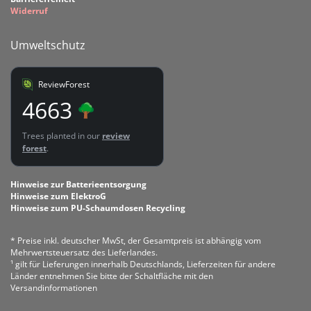
Widerruf
Umweltschutz
ReviewForest
4663
Trees planted in our
review
forest
.
Hinweise zur Batterieentsorgung
Hinweise zum ElektroG
Hinweise zum PU-Schaumdosen Recycling
* Preise inkl. deutscher MwSt, der Gesamtpreis ist abhängig vom
Mehrwertsteuersatz des Lieferlandes.
¹ gilt für Lieferungen innerhalb Deutschlands, Lieferzeiten für andere
Länder entnehmen Sie bitte der Schaltfläche mit den
Versandinformationen