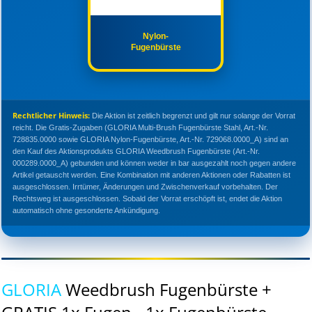
Nylon-
Fugenbürste
Rechtlicher Hinweis:
Die Aktion ist zeitlich begrenzt und gilt nur solange der Vorrat
reicht. Die Gratis-Zugaben (GLORIA Multi-Brush Fugenbürste Stahl, Art.-Nr.
728835.0000 sowie GLORIA Nylon-Fugenbürste, Art.-Nr. 729068.0000_A) sind an
den Kauf des Aktionsprodukts GLORIA Weedbrush Fugenbürste (Art.-Nr.
000289.0000_A) gebunden und können weder in bar ausgezahlt noch gegen andere
Artikel getauscht werden. Eine Kombination mit anderen Aktionen oder Rabatten ist
ausgeschlossen. Irrtümer, Änderungen und Zwischenverkauf vorbehalten. Der
Rechtsweg ist ausgeschlossen. Sobald der Vorrat erschöpft ist, endet die Aktion
automatisch ohne gesonderte Ankündigung.
GLORIA
Weedbrush Fugenbürste +