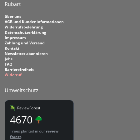
Rubart
über uns
AGB und Kundeninformationen
Widerrufsbelehrung
Datenschutzerklärung
Impressum
Zahlung und Versand
Kontakt
Newsletter abonnieren
Jobs
FAQ
Barrierefreiheit
Widerruf
Umweltschutz
ReviewForest
4670
Trees planted in our
review
forest
.