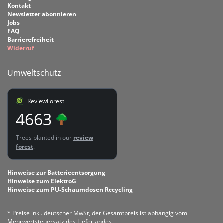
Kontakt
Newsletter abonnieren
Jobs
FAQ
Barrierefreiheit
Widerruf
Umweltschutz
ReviewForest
4663
Trees planted in our
review
forest
.
Hinweise zur Batterieentsorgung
Hinweise zum ElektroG
Hinweise zum PU-Schaumdosen Recycling
* Preise inkl. deutscher MwSt, der Gesamtpreis ist abhängig vom
Mehrwertsteuersatz des Lieferlandes.