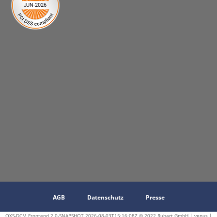
AGB
Datenschutz
Presse
OXS-DCM Frontend 2.0-SNAPSHOT 2026-08-03T15:16:08Z © 2022 Rubart GmbH | venus |