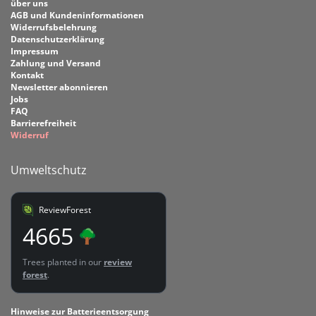
über uns
AGB und Kundeninformationen
Widerrufsbelehrung
Datenschutzerklärung
Impressum
Zahlung und Versand
Kontakt
Newsletter abonnieren
Jobs
FAQ
Barrierefreiheit
Widerruf
Umweltschutz
ReviewForest
4665
Trees planted in our
review
forest
.
Hinweise zur Batterieentsorgung