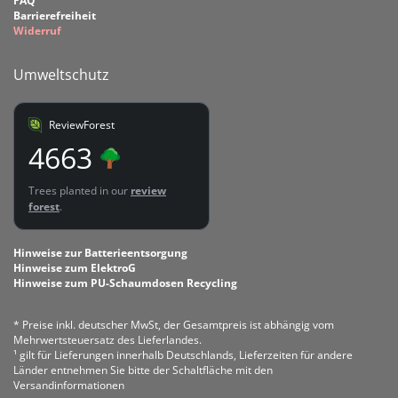
FAQ
Barrierefreiheit
Widerruf
Umweltschutz
ReviewForest
4663
Trees planted in our
review
forest
.
Hinweise zur Batterieentsorgung
Hinweise zum ElektroG
Hinweise zum PU-Schaumdosen Recycling
* Preise inkl. deutscher MwSt, der Gesamtpreis ist abhängig vom
Mehrwertsteuersatz des Lieferlandes.
¹ gilt für Lieferungen innerhalb Deutschlands, Lieferzeiten für andere
Länder entnehmen Sie bitte der Schaltfläche mit den
Versandinformationen