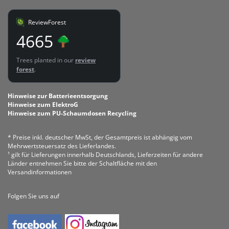
ReviewForest
4665
Trees planted in our
review
forest
.
Hinweise zur Batterieentsorgung
Hinweise zum ElektroG
Hinweise zum PU-Schaumdosen Recycling
* Preise inkl. deutscher MwSt, der Gesamtpreis ist abhängig vom
Mehrwertsteuersatz des Lieferlandes.
¹ gilt für Lieferungen innerhalb Deutschlands, Lieferzeiten für andere
Länder entnehmen Sie bitte der Schaltfläche mit den
Versandinformationen
Folgen Sie uns auf