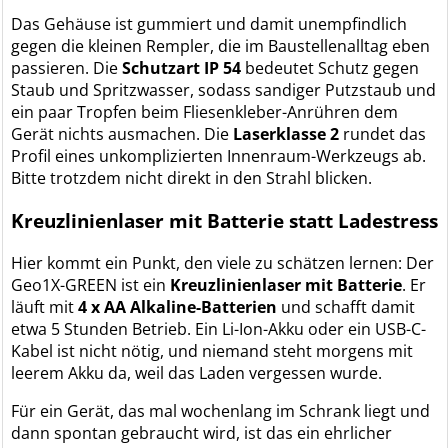
Das Gehäuse ist gummiert und damit unempfindlich
gegen die kleinen Rempler, die im Baustellenalltag eben
passieren. Die
Schutzart IP 54
bedeutet Schutz gegen
Staub und Spritzwasser, sodass sandiger Putzstaub und
ein paar Tropfen beim Fliesenkleber-Anrühren dem
Gerät nichts ausmachen. Die
Laserklasse 2
rundet das
Profil eines unkomplizierten Innenraum-Werkzeugs ab.
Bitte trotzdem nicht direkt in den Strahl blicken.
Kreuzlinienlaser mit Batterie statt Ladestress
Hier kommt ein Punkt, den viele zu schätzen lernen: Der
Geo1X-GREEN ist ein
Kreuzlinienlaser mit Batterie
. Er
läuft mit
4 x AA Alkaline-Batterien
und schafft damit
etwa 5 Stunden Betrieb. Ein Li-Ion-Akku oder ein USB-C-
Kabel ist nicht nötig, und niemand steht morgens mit
leerem Akku da, weil das Laden vergessen wurde.
Für ein Gerät, das mal wochenlang im Schrank liegt und
dann spontan gebraucht wird, ist das ein ehrlicher