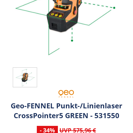
Geo-FENNEL Punkt-/Linienlaser
CrossPointer5 GREEN - 531550
- 34%
UVP 575,96 €