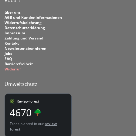
Rubart
über uns
AGB und Kundeninformationen
Widerrufsbelehrung
Datenschutzerklärung
Impressum
Zahlung und Versand
Kontakt
Newsletter abonnieren
Jobs
FAQ
Barrierefreiheit
Widerruf
Umweltschutz
ReviewForest
4670
Trees planted in our
review
forest
.