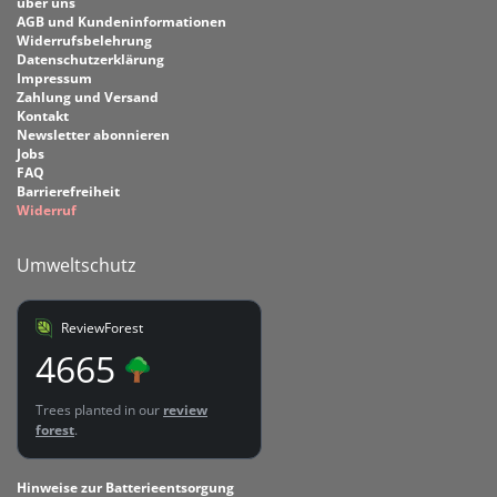
über uns
AGB und Kundeninformationen
Widerrufsbelehrung
Datenschutzerklärung
Impressum
Zahlung und Versand
Kontakt
Newsletter abonnieren
Jobs
FAQ
Barrierefreiheit
Widerruf
Umweltschutz
ReviewForest
4665
Trees planted in our
review
forest
.
Hinweise zur Batterieentsorgung