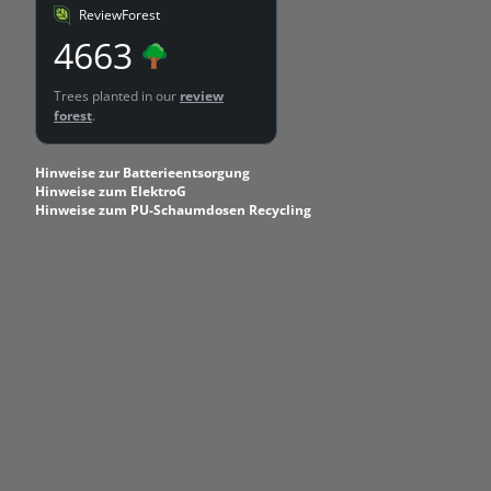
ReviewForest
4663
Trees planted in our
review
forest
.
Hinweise zur Batterieentsorgung
Hinweise zum ElektroG
Hinweise zum PU-Schaumdosen Recycling