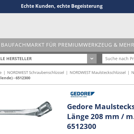
Echte Kunden, echte Begeisterung
 BAUFACHMARKT FÜR PREMIUMWERKZEUG & MEHR 
LE HERSTELLER
e
|
NORDWEST Schraubenschlüssel
|
NORDWEST Maulsteckschlüssel
|
N
lende) - 6512300
Gedore Maulstecks
Länge 208 mm / m.
6512300