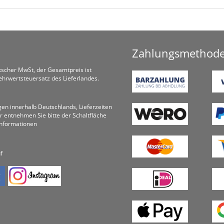
Zahlungsmethod
utscher MwSt, der Gesamtpreis ist
hrwertsteuersatz des Lieferlandes.
ungen innerhalb Deutschlands, Lieferzeiten
r entnehmen Sie bitte der Schaltfläche
informationen
f