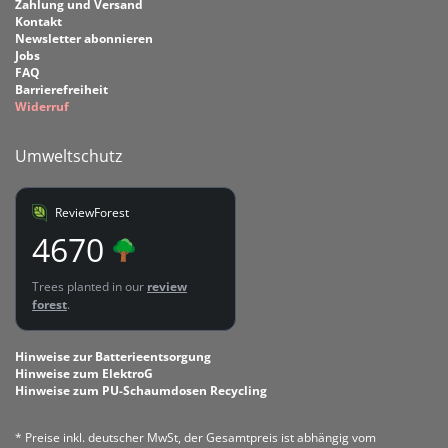
Zahlung und Versand
Kontakt
Newsletter abonnieren
Jobs
FAQ
Barrierefreiheit
Widerruf
Umweltschutz
ReviewForest
4670
Trees planted in our
review
forest
.
Hinweise zur Batterieentsorgung
Hinweise zum ElektroG
Hinweise zum PU-Schaumdosen Recycling
* Preise inkl. deutscher MwSt, der Gesamtpreis ist abhängig vom