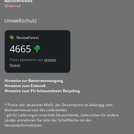
Barrierefreiheit
Widerruf
Umweltschutz
ReviewForest
4665
Trees planted in our
review
forest
.
Hinweise zur Batterieentsorgung
Hinweise zum ElektroG
Hinweise zum PU-Schaumdosen Recycling
* Preise inkl. deutscher MwSt, der Gesamtpreis ist abhängig vom
Mehrwertsteuersatz des Lieferlandes.
¹ gilt für Lieferungen innerhalb Deutschlands, Lieferzeiten für andere
Länder entnehmen Sie bitte der Schaltfläche mit den
Versandinformationen