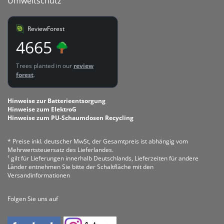
Umweltschutz
ReviewForest
4665
Trees planted in our
review
forest
.
Hinweise zur Batterieentsorgung
Hinweise zum ElektroG
Hinweise zum PU-Schaumdosen Recycling
* Preise inkl. deutscher MwSt, der Gesamtpreis ist abhängig vom
Mehrwertsteuersatz des Lieferlandes.
¹ gilt für Lieferungen innerhalb Deutschlands, Lieferzeiten für andere
Länder entnehmen Sie bitte der Schaltfläche mit den
Versandinformationen
Folgen Sie uns auf