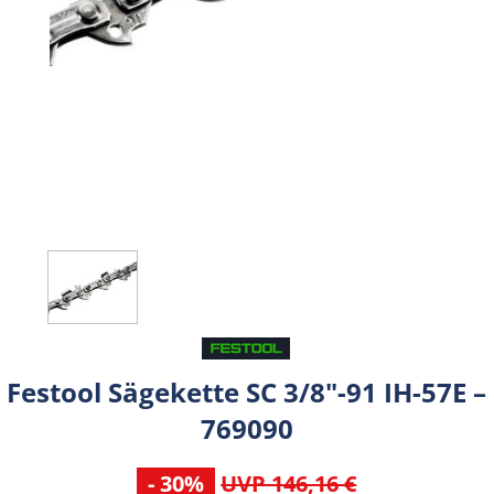
Festool Sägekette SC 3/8"-91 IH-57E –
769090
- 30%
UVP 146,16 €