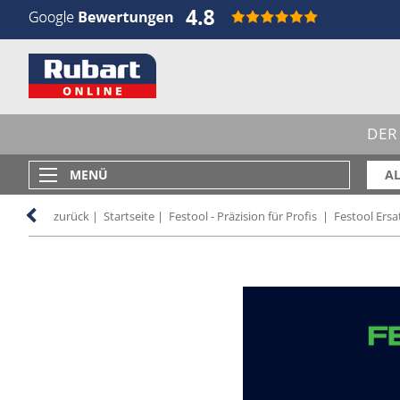
DER
MENÜ
AL
zurück
|
Startseite
|
Festool - Präzision für Profis
|
Festool Ersat