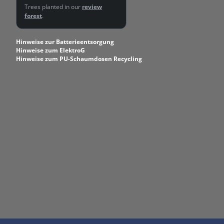
Trees planted in our
review
forest
.
Hinweise zur Batterieentsorgung
Hinweise zum ElektroG
Hinweise zum PU-Schaumdosen Recycling