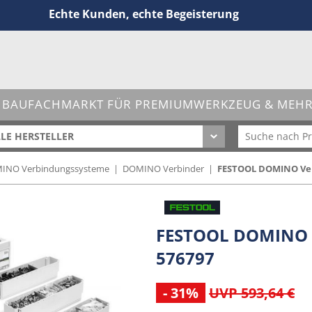
Echte Kunden, echte Begeisterung
 BAUFACHMARKT FÜR PREMIUMWERKZEUG & MEHR 
LE HERSTELLER
MINO Verbindungssysteme
|
DOMINO Verbinder
|
FESTOOL DOMINO Verb
FESTOOL DOMINO V
576797
- 31%
UVP 593,64 €