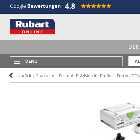
DER
MENÜ
AL
zurück
|
Startseite
|
Festool - Präzision für Profis
|
Festool DO