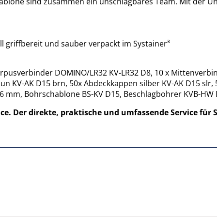
lone sind zusammen ein unschlagbares Team. Mit der Unte
griffbereit und sauber verpackt im Systainer³
rpusverbinder DOMINO/LR32 KV-LR32 D8, 10 x Mittenverb
 KV-AK D15 brn, 50x Abdeckkappen silber KV-AK D15 slr, 
36 mm, Bohrschablone BS-KV D15, Beschlagbohrer KVB-HW D
. Der direkte, praktische und umfassende Service für S