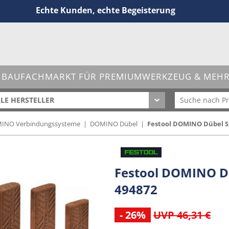
Echte Kunden, echte Begeisterung
 BAUFACHMARKT FÜR PREMIUMWERKZEUG & MEHR 
LE HERSTELLER
MINO Verbindungssysteme
|
DOMINO Dübel
|
Festool DOMINO Dübel Si
Festool DOMINO Dü
494872
- 26%
UVP 46,31 €