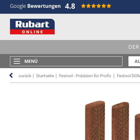
DER
MENÜ
AL
zurück
|
Startseite
|
Festool - Präzision für Profis
|
Festool DO