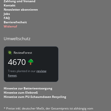
Zahlung und Versand
Kontakt
Newsletter abonnieren
Jobs
FAQ
Barrierefreiheit
Widerruf
Umweltschutz
ReviewForest
4670
Trees planted in our
review
forest
.
Hinweise zur Batterieentsorgung
Hinweise zum ElektroG
Hinweise zum PU-Schaumdosen Recycling
* Preise inkl. deutscher MwSt, der Gesamtpreis ist abhängig vom