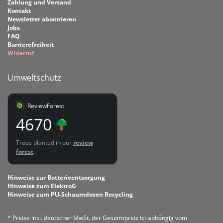
Zahlung und Versand
Kontakt
Newsletter abonnieren
Jobs
FAQ
Barrierefreiheit
Widerruf
Umweltschutz
ReviewForest
4670
Trees planted in our
review
forest
.
Hinweise zur Batterieentsorgung
Hinweise zum ElektroG
Hinweise zum PU-Schaumdosen Recycling
* Preise inkl. deutscher MwSt, der Gesamtpreis ist abhängig vom