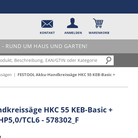
KONTAKT
ANMELDEN
WARENKORB
- RUND UM HAUS UND GARTEN!
ssägen
|
FESTOOL Akku-Handkreissäge HKC 55 KEB-Basic +
kreissäge HKC 55 KEB-Basic +
HP5,0/TCL6 - 578302_F