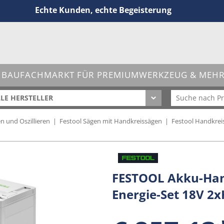
Echte Kunden, echte Begeisterung
 BAUFACHMARKT FÜR PREMIUMWERKZEUG & MEHR 
LE HERSTELLER
n und Oszillieren
|
Festool Sägen mit Handkreissägen
|
Festool Handkrei
FESTOOL Akku-Hand
Energie-Set 18V 2x