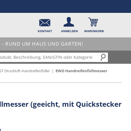
KONTAKT
ANMELDEN
WARENKORB
- RUND UM HAUS UND GARTEN!
 Druckluft-Handreifenfüller
|
EWO Handreifenfüllmesser
lmesser (geeicht, mit Quickstecker