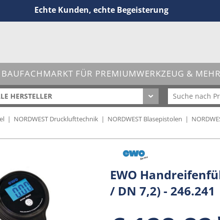
Echte Kunden, echte Begeisterung
 BAUFACHMARKT FÜR PREMIUMWERKZEUG & MEHR 
LE HERSTELLER
el
|
NORDWEST Drucklufttechnik
|
NORDWEST Blasepistolen
|
NORDWEST
EWO Handreifenfül
/ DN 7,2) - 246.241