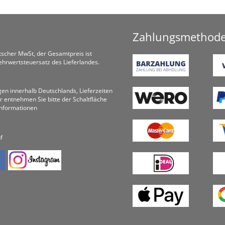
Zahlungsmethod
utscher MwSt, der Gesamtpreis ist
hrwertsteuersatz des Lieferlandes.
ungen innerhalb Deutschlands, Lieferzeiten
r entnehmen Sie bitte der Schaltfläche
informationen
f