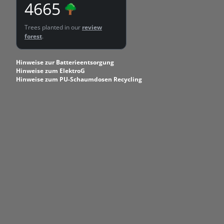
4665
Trees planted in our
review
forest
.
Hinweise zur Batterieentsorgung
Hinweise zum ElektroG
Hinweise zum PU-Schaumdosen Recycling