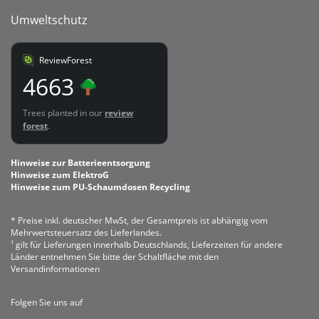
Umweltschutz
ReviewForest
4663
Trees planted in our
review
forest
.
Hinweise zur Batterieentsorgung
Hinweise zum ElektroG
Hinweise zum PU-Schaumdosen Recycling
* Preise inkl. deutscher MwSt, der Gesamtpreis ist abhängig vom
Mehrwertsteuersatz des Lieferlandes.
¹ gilt für Lieferungen innerhalb Deutschlands, Lieferzeiten für andere
Länder entnehmen Sie bitte der Schaltfläche mit den
Versandinformationen
Folgen Sie uns auf