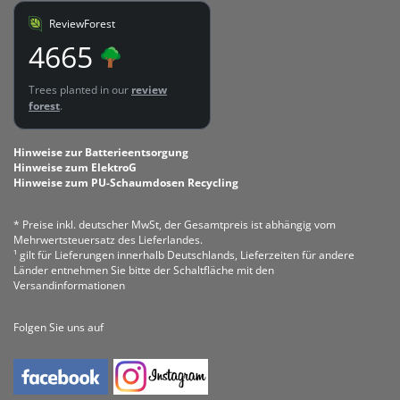
ReviewForest
4665
Trees planted in our
review
forest
.
Hinweise zur Batterieentsorgung
Hinweise zum ElektroG
Hinweise zum PU-Schaumdosen Recycling
* Preise inkl. deutscher MwSt, der Gesamtpreis ist abhängig vom
Mehrwertsteuersatz des Lieferlandes.
¹ gilt für Lieferungen innerhalb Deutschlands, Lieferzeiten für andere
Länder entnehmen Sie bitte der Schaltfläche mit den
Versandinformationen
Folgen Sie uns auf