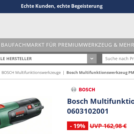
Echte Kunden, echte Begeisterung
 BAUFACHMARKT FÜR PREMIUMWERKZEUG & MEHR 
LE HERSTELLER
|
BOSCH Multifunktionswerkzeuge
|
Bosch Multifunktionswerkzeug PMF
Bosch Multifunkti
0603102001
- 19%
UVP 162,98 €