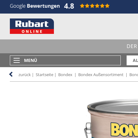
DER
MENÜ
AL
zurück
|
Startseite
|
Bondex
|
Bondex Außensortiment
|
Bond