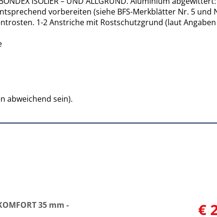
BONDEX ISOLIER – UND ALLGRUND. Aluminium abgewittert: K
ntsprechend vorbereiten (siehe BFS-Merkblätter Nr. 5 und 
trosten. 1-2 Anstriche mit Rostschutzgrund (laut Angaben 
e
n abweichend sein).
 KOMFORT 35 mm -
€ 