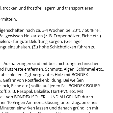
 trocken und frostfrei lagern und transportieren
rmitteln.
genschaften nach ca. 3-4 Wochen bei 23°C / 50 % rel.
ei gewissen Holzarten (z. B. Tropenhölzer, Eiche etc.)
en: - für gute Belüftung sorgen. (Geringer
ngt einzuhalten. (Zu hohe Schichtdicken führen zu
gen. Ausharzungen sind mit beschichtungstechnischen
nd Putzreste entfernen. Schmutz, Algen, Schimmel etc.,
 abschleifen. Ggf. vergrautes Holz mit BONDEX
n. Gefahr von Rostfleckenbildung. Bei weißen
ck, Eiche etc.) sollte auf jeden Fall BONDEX ISOLIER –
 z. B. Resopal, Bakelite, Hart-PVC etc. Mit
tigkeit von BONDEX ISOLIER – UND ALLGRUND durch
einer 10 %-igen Ammoniaklösung unter Zugabe eines
ge Minuten einwirken lassen und danach gründlich mit