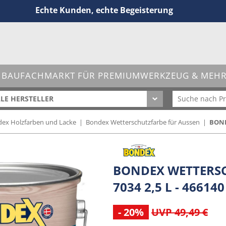
Echte Kunden, echte Begeisterung
 BAUFACHMARKT FÜR PREMIUMWERKZEUG & MEHR 
LE HERSTELLER
ex Holzfarben und Lacke
|
Bondex Wetterschutzfarbe für Aussen
|
BOND
BONDEX WETTERSC
7034 2,5 L - 466140
- 20%
UVP 49,49 €