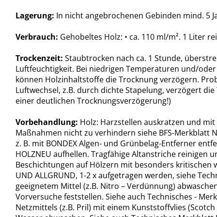
Lagerung:
In nicht angebrochenen Gebinden mind. 5 Ja
Verbrauch:
Gehobeltes Holz: • ca. 110 ml/m². 1 Liter 
Trockenzeit:
Staubtrocken nach ca. 1 Stunde, überstre
Luftfeuchtigkeit. Bei niedrigen Temperaturen und/oder h
können Holzinhaltstoffe die Trocknung verzögern. Prob
Luftwechsel, z.B. durch dichte Stapelung, verzögert d
einer deutlichen Trocknungsverzögerung!)
Vorbehandlung:
Holz: Harzstellen auskratzen und mit
Maßnahmen nicht zu verhindern siehe BFS-Merkblatt Nr. 
z. B. mit BONDEX Algen- und Grünbelag-Entferner entfe
HOLZNEU aufhellen. Tragfähige Altanstriche reinigen un
Beschichtungen auf Hölzern mit besonders kritischen wa
UND ALLGRUND, 1-2 x aufgetragen werden, siehe Technisc
geeignetem Mittel (z.B. Nitro – Verdünnung) abwasche
Vorversuche feststellen. Siehe auch Technisches - Me
Netzmittels (z.B. Pril) mit einem Kunststoffvlies (Sco