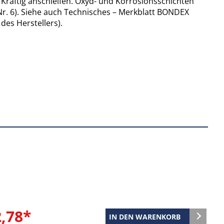
räftig anschleifen. Oxyd- und Korrosionsschichten
Nr. 6). Siehe auch Technisches – Merkblatt BONDEX
des Herstellers).
2,78*
IN DEN WARENKORB