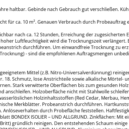
hre haltbar. Gebinde nach Gebrauch gut verschließen. Kühl,
reicht für ca. 10 m². Genauen Verbrauch durch Probeauftrag e
ichbar nach ca. 12 Stunden, Erreichung der zugesicherten Ei
oher Luftfeuchtigkeit wird die Trocknungszeit verlängert. B
eanstrich durchführen. Um einwandfreie Trocknung zu erziel
ie Trocknung) - sind die empfohlenen Auftragsmengen unbedi
 geeignetem Mittel (z.B. Nitro-Universalverdünnung) reini
18. Schmutz, lose Anstrichteile sowie alkalische Mörtel- u
rnen. Stark verwitterte Oberflächen bis zum gesunden Holz
d anschleifen. Holzoberfläche nicht mit Stahlwolle schleife
sserlöslichen Holzinhaltsstoffen (Red Cedar, Merbau, Hemlo
he Merkblätter. Probeanstrich durchführen. Hartkunststoff:
n. Anlöseverhalten durch Probefläche feststellen. Haftfes
rkblatt BONDEX ISOLIER – UND ALLGRUND. Zinkflächen: Mit 
tch Britt) gründlich reinigen. Den entstehenden Schaum eini