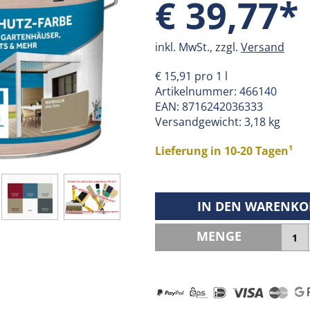
€ 39,77*
inkl. MwSt., zzgl.
Versand
€ 15,91 pro 1 l
Artikelnummer:
466140
EAN:
8716242036333
Versandgewicht: 3,18 kg
Lieferung in 10-20 Tagen¹
IN DEN WARENKO
MENGE