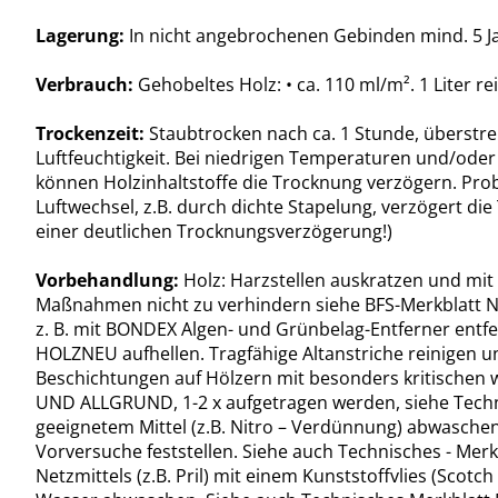
Lagerung:
In nicht angebrochenen Gebinden mind. 5 Ja
Verbrauch:
Gehobeltes Holz: • ca. 110 ml/m². 1 Liter 
Trockenzeit:
Staubtrocken nach ca. 1 Stunde, überstre
Luftfeuchtigkeit. Bei niedrigen Temperaturen und/oder h
können Holzinhaltstoffe die Trocknung verzögern. Prob
Luftwechsel, z.B. durch dichte Stapelung, verzögert d
einer deutlichen Trocknungsverzögerung!)
Vorbehandlung:
Holz: Harzstellen auskratzen und mit
Maßnahmen nicht zu verhindern siehe BFS-Merkblatt Nr. 
z. B. mit BONDEX Algen- und Grünbelag-Entferner entfe
HOLZNEU aufhellen. Tragfähige Altanstriche reinigen un
Beschichtungen auf Hölzern mit besonders kritischen wa
UND ALLGRUND, 1-2 x aufgetragen werden, siehe Technisc
geeignetem Mittel (z.B. Nitro – Verdünnung) abwasche
Vorversuche feststellen. Siehe auch Technisches - Me
Netzmittels (z.B. Pril) mit einem Kunststoffvlies (Sco