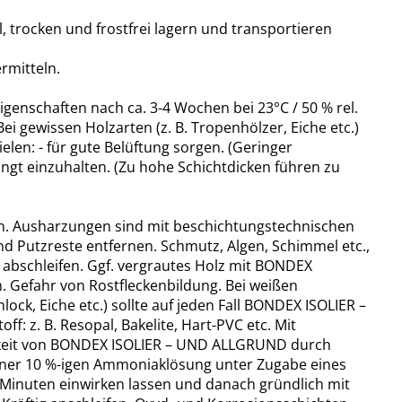
 trocken und frostfrei lagern und transportieren
rmitteln.
genschaften nach ca. 3-4 Wochen bei 23°C / 50 % rel.
ei gewissen Holzarten (z. B. Tropenhölzer, Eiche etc.)
en: - für gute Belüftung sorgen. (Geringer
ngt einzuhalten. (Zu hohe Schichtdicken führen zu
gen. Ausharzungen sind mit beschichtungstechnischen
nd Putzreste entfernen. Schmutz, Algen, Schimmel etc.,
 abschleifen. Ggf. vergrautes Holz mit BONDEX
n. Gefahr von Rostfleckenbildung. Bei weißen
ck, Eiche etc.) sollte auf jeden Fall BONDEX ISOLIER –
 z. B. Resopal, Bakelite, Hart-PVC etc. Mit
tigkeit von BONDEX ISOLIER – UND ALLGRUND durch
einer 10 %-igen Ammoniaklösung unter Zugabe eines
ge Minuten einwirken lassen und danach gründlich mit