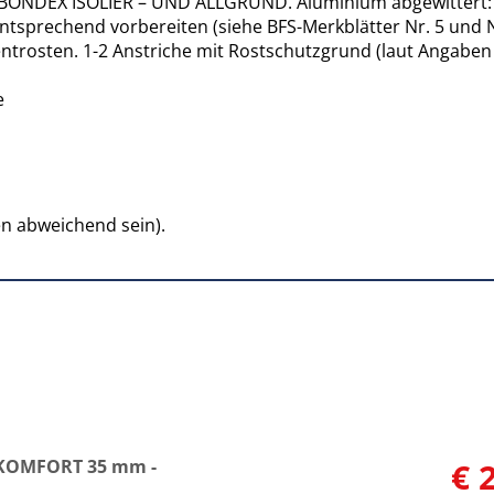
BONDEX ISOLIER – UND ALLGRUND. Aluminium abgewittert: K
ntsprechend vorbereiten (siehe BFS-Merkblätter Nr. 5 und 
trosten. 1-2 Anstriche mit Rostschutzgrund (laut Angaben 
e
n abweichend sein).
 KOMFORT 35 mm -
€ 