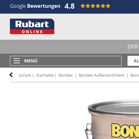
DER
MENÜ
AL
zurück
|
Startseite
|
Bondex
|
Bondex Außensortiment
|
Bond