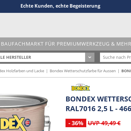
Echte Kunden, echte Begeisterung
 BAUFACHMARKT FÜR PREMIUMWERKZEUG & MEHR 
LE HERSTELLER
ex Holzfarben und Lacke
|
Bondex Wetterschutzfarbe für Aussen
|
BOND
BONDEX WETTERSC
RAL7016 2,5 L - 46
- 36%
UVP 49,49 €