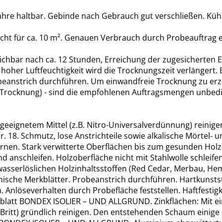
hre haltbar. Gebinde nach Gebrauch gut verschließen. Kühl,
reicht für ca. 10 m². Genauen Verbrauch durch Probeauftrag e
ichbar nach ca. 12 Stunden, Erreichung der zugesicherten Ei
oher Luftfeuchtigkeit wird die Trocknungszeit verlängert. B
eanstrich durchführen. Um einwandfreie Trocknung zu erziel
ie Trocknung) - sind die empfohlenen Auftragsmengen unbedi
 geeignetem Mittel (z.B. Nitro-Universalverdünnung) reini
18. Schmutz, lose Anstrichteile sowie alkalische Mörtel- u
rnen. Stark verwitterte Oberflächen bis zum gesunden Holz
d anschleifen. Holzoberfläche nicht mit Stahlwolle schleife
sserlöslichen Holzinhaltsstoffen (Red Cedar, Merbau, Hemlo
he Merkblätter. Probeanstrich durchführen. Hartkunststoff:
n. Anlöseverhalten durch Probefläche feststellen. Haftfes
rkblatt BONDEX ISOLIER – UND ALLGRUND. Zinkflächen: Mit 
tch Britt) gründlich reinigen. Den entstehenden Schaum eini