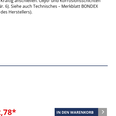
räftig anschleifen. Oxyd- und Korrosionsschichten
Nr. 6). Siehe auch Technisches – Merkblatt BONDEX
des Herstellers).
2,78*
IN DEN WARENKORB