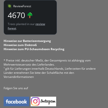
ReviewForest
4670
Trees planted in our
review
forest
.
Hinweise zur Batterieentsorgung
Hinweise zum ElektroG
Hinweise zum PU-Schaumdosen Recycling
* Preise inkl. deutscher MwSt, der Gesamtpreis ist abhängig vom
Mehrwertsteuersatz des Lieferlandes.
¹ gilt für Lieferungen innerhalb Deutschlands, Lieferzeiten für andere
Länder entnehmen Sie bitte der Schaltfläche mit den
Versandinformationen
Folgen Sie uns auf