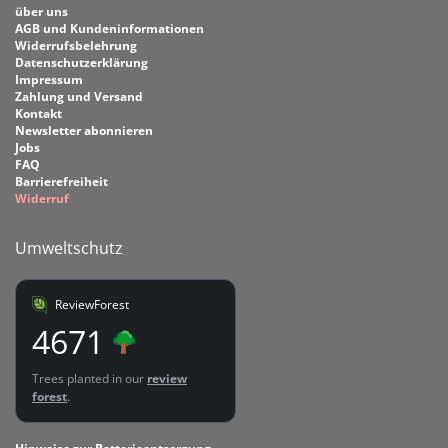
über uns
AGB und Kundeninformationen
Widerrufsbelehrung
Datenschutzerklärung
Impressum
Zahlung und Versand
Kontakt
Newsletter abonnieren
Jobs
FAQ
Barrierefreiheit
Widerruf
Umweltschutz
ReviewForest
4671
Trees planted in our
review
forest
.