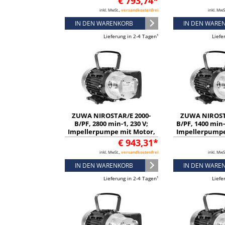
€ 793,74*
13128126322
132281
inkl. MwSt.,
versandkostenfrei
inkl. MwS
IN DEN WARENKORB
IN DEN WARE
Lieferung in 2-4 Tagen¹
Liefe
ZUWA NIROSTAR/E 2000-
ZUWA NIROST
B/PF, 2800 min-1, 230 V;
B/PF, 1400 min-
Impellerpumpe mit Motor,
Impellerpumpe
Kabel und Stecker -
Kabel und S
€ 943,31*
13228126331
132281
inkl. MwSt.,
versandkostenfrei
inkl. MwS
IN DEN WARENKORB
IN DEN WARE
Lieferung in 2-4 Tagen¹
Liefe