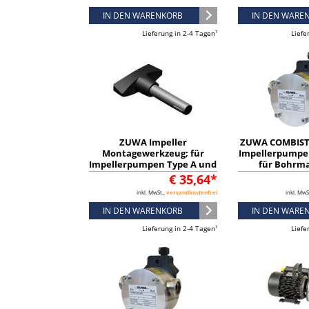
IN DEN WARENKORB
IN DEN WARE
Lieferung in 2-4 Tagen¹
Liefe
ZUWA Impeller
ZUWA COMBISTA
Montagewerkzeug; für
Impellerpumpe
Impellerpumpen Type A und
für Bohrma
B - 11012400
122381
€ 35,64*
inkl. MwSt.,
versandkostenfrei
inkl. MwS
IN DEN WARENKORB
IN DEN WARE
Lieferung in 2-4 Tagen¹
Liefe