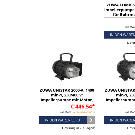
ZUWA COMBIST
Impellerpumpe
für Bohrma
121111
inkl. MwS
IN DEN WARE
Liefe
ZUWA UNISTAR 2000-A, 1400
ZUWA UNISTAR 
min-1, 230/400 V;
min-1, 230
Impellerpumpe mit Motor,
Impellerpumpe
Kabel und Stecker -
Kabel und S
€ 446,54*
11111117322
112111
inkl. MwSt.,
versandkostenfrei
inkl. MwS
IN DEN WARENKORB
IN DEN WARE
Lieferung in 2-4 Tagen¹
Liefe