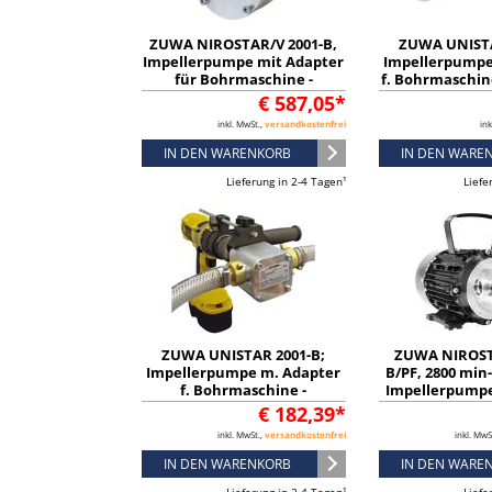
ZUWA NIROSTAR/V 2001-B,
ZUWA UNISTA
Impellerpumpe mit Adapter
Impellerpumpe
für Bohrmaschine -
f. Bohrmaschin
132381300AB
€ 587,05*
inkl. MwSt.,
versandkostenfrei
ink
IN DEN WARENKORB
IN DEN WARE
Lieferung in 2-4 Tagen¹
Liefe
ZUWA UNISTAR 2001-B;
ZUWA NIROST
Impellerpumpe m. Adapter
B/PF, 2800 min-
f. Bohrmaschine -
Impellerpumpe
112111100AB
Kabel und S
€ 182,39*
132311
inkl. MwSt.,
versandkostenfrei
inkl. MwS
IN DEN WARENKORB
IN DEN WARE