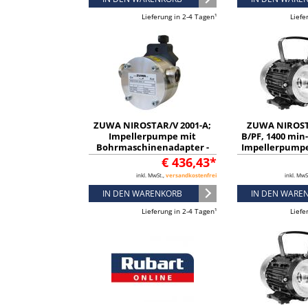
Lieferung in 2-4 Tagen¹
Liefe
ZUWA NIROSTAR/V 2001-A;
ZUWA NIROST
Impellerpumpe mit
B/PF, 1400 min-
Bohrmaschinenadapter -
Impellerpumpe
131311300AB
Kabel und S
€ 436,43*
132381
inkl. MwSt.,
versandkostenfrei
inkl. MwS
IN DEN WARENKORB
IN DEN WARE
Lieferung in 2-4 Tagen¹
Liefe