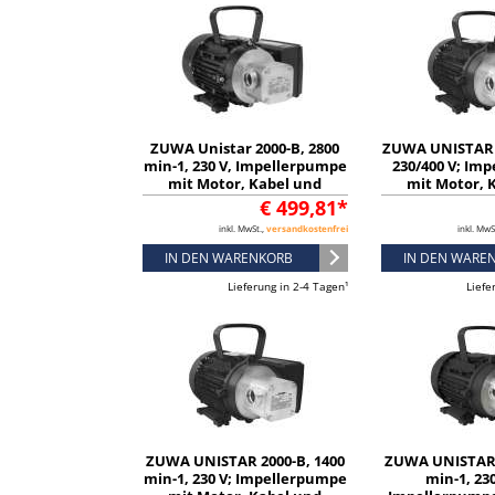
ZUWA Unistar 2000-B, 2800
ZUWA UNISTAR 2
min-1, 230 V, Impellerpumpe
230/400 V; Im
mit Motor, Kabel und
mit Motor, 
Stecker - 11211116331
Stecker - 11
€ 499,81*
inkl. MwSt.,
versandkostenfrei
inkl. MwS
IN DEN WARENKORB
IN DEN WARE
Lieferung in 2-4 Tagen¹
Liefe
ZUWA UNISTAR 2000-B, 1400
ZUWA UNISTAR 
min-1, 230 V; Impellerpumpe
min-1, 230