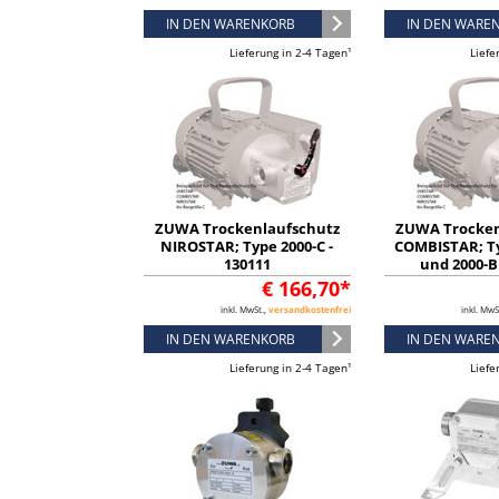
IN DEN WARENKORB
IN DEN WARE
Lieferung in 2-4 Tagen¹
Liefe
ZUWA Trockenlaufschutz
ZUWA Trocken
NIROSTAR; Type 2000-C -
COMBISTAR; T
130111
und 2000-B 
€ 166,70*
inkl. MwSt.,
versandkostenfrei
inkl. MwS
IN DEN WARENKORB
IN DEN WARE
Lieferung in 2-4 Tagen¹
Liefe