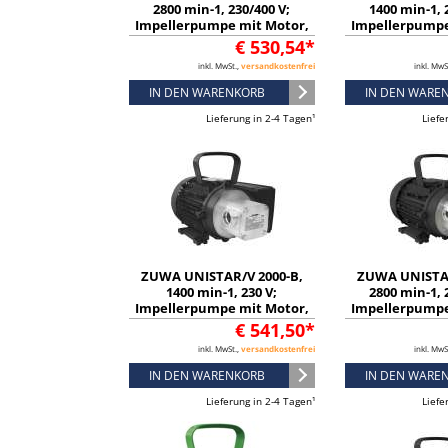
2800 min-1, 230/400 V;
1400 min-1, 
Impellerpumpe mit Motor,
Impellerpumpe
Kabel und Stecker -
Kabel und S
€ 530,54*
11231137331
112311
inkl. MwSt.,
versandkostenfrei
inkl. MwS
IN DEN WARENKORB
IN DEN WARE
Lieferung in 2-4 Tagen¹
Liefe
ZUWA UNISTAR/V 2000-B,
ZUWA UNISTAR
1400 min-1, 230 V;
2800 min-1, 
Impellerpumpe mit Motor,
Impellerpumpe
Kabel und Stecker -
Kabel und S
€ 541,50*
11231136332
111311
inkl. MwSt.,
versandkostenfrei
inkl. MwS
IN DEN WARENKORB
IN DEN WARE
Lieferung in 2-4 Tagen¹
Liefe