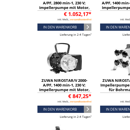
A/PF, 2800 min-1, 230 V;
A/PF, 1400 min-
Impellerpumpe mit Motor,
Impellerpumpe
Kabel und Stecker -
Kabel und S
€ 1.052,17*
13131136321
131311
inkl. MwSt.,
versandkostenfrei
inkl. MwS
IN DEN WARENKORB
IN DEN WARE
Lieferung in 2-4 Tagen¹
Liefe
ZUWA NIROSTAR/V 2000-
ZUWA NIROSTA
A/PF, 1400 min-1, 230 V;
Impellerpumpe
Impellerpumpe mit Motor,
für Bohrma
Kabel und Stecker -
132281
€ 847,25*
13131136322
inkl. MwSt.,
versandkostenfrei
inkl. MwS
IN DEN WARENKORB
IN DEN WARE
Lieferung in 2-4 Tagen¹
Liefe