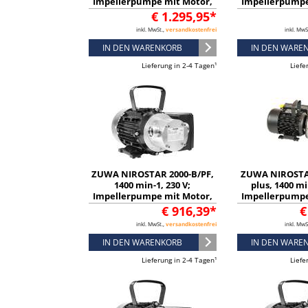
Impellerpumpe mit Motor,
Impellerpumpe
Kabel und Stecker -
Kabel und S
€ 1.295,95*
13318256352
132481
inkl. MwSt.,
versandkostenfrei
inkl. MwS
IN DEN WARENKORB
IN DEN WARE
Lieferung in 2-4 Tagen¹
Liefe
ZUWA NIROSTAR 2000-B/PF,
ZUWA NIROSTA
1400 min-1, 230 V;
plus, 1400 mi
Impellerpumpe mit Motor,
Impellerpumpe
Kabel und Stecker -
Kabel und S
€ 916,39*
€
13248136332
133482
inkl. MwSt.,
versandkostenfrei
inkl. MwS
IN DEN WARENKORB
IN DEN WARE
Lieferung in 2-4 Tagen¹
Liefe