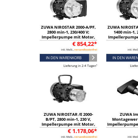
ZUWA NIROSTAR 2000-A/PF,
ZUWA NIROSTAR
2800 min-1, 230/400 V;
1400 min-1, 
Impellerpumpe mit Motor,
Impellerpumpe
Kabel und Stecker -
Kabel und S
€ 854,22*
13148137321
131481
inkl. MwSt.,
versandkostenfrei
inkl. MwS
IN DEN WARENKORB
IN DEN WARE
Lieferung in 2-4 Tagen¹
Liefe
ZUWA NIROSTAR /E 2000-
ZUWA Im
B/PT, 2800 min-1, 230 V,
Montagewerk
Impellerpumpe mit Motor,
Impellerpumpen
Kabel und Stecker -
11012
€ 1.178,06*
13228126431A
inkl. MwSt.,
versandkostenfrei
inkl. MwS