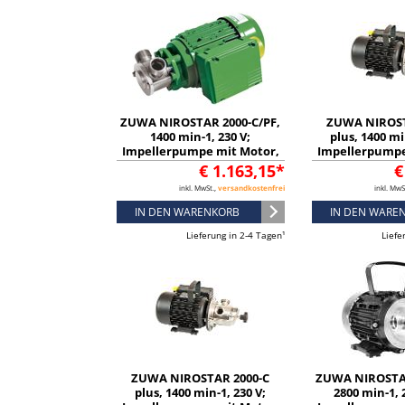
ZUWA NIROSTAR 2000-C/PF,
ZUWA NIROST
1400 min-1, 230 V;
plus, 1400 mi
Impellerpumpe mit Motor,
Impellerpumpe
Kabel und Stecker - 190010
Kabel und S
€ 1.163,15*
€
133182
inkl. MwSt.,
versandkostenfrei
inkl. MwS
IN DEN WARENKORB
IN DEN WARE
Lieferung in 2-4 Tagen¹
Liefe
ZUWA NIROSTAR 2000-C
ZUWA NIROSTAR
plus, 1400 min-1, 230 V;
2800 min-1, 