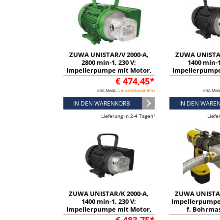
ZUWA UNISTAR/V 2000-A,
ZUWA UNISTAR
2800 min-1, 230 V;
1400 min-1
Impellerpumpe mit Motor,
Impellerpumpe
Kabel und Stecker -
Kabel und S
€ 474,45*
11131136321
111311
inkl. MwSt.,
versandkostenfrei
inkl. MwS
IN DEN WARENKORB
IN DEN WARE
Lieferung in 2-4 Tagen¹
Liefe
ZUWA UNISTAR/K 2000-A,
ZUWA UNISTAR
1400 min-1, 230 V;
Impellerpumpe
Impellerpumpe mit Motor,
f. Bohrma
Kabel und Stecker -
112911