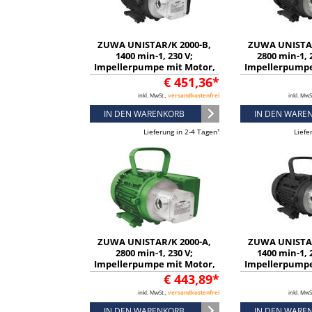
ZUWA UNISTAR/K 2000-B,
ZUWA UNISTAR
1400 min-1, 230 V;
2800 min-1, 
Impellerpumpe mit Motor,
Impellerpumpe
Kabel und Stecker -
Kabel und S
€ 451,36*
11291116332
111911
inkl. MwSt.,
versandkostenfrei
inkl. MwS
IN DEN WARENKORB
IN DEN WARE
Lieferung in 2-4 Tagen¹
Liefe
ZUWA UNISTAR/K 2000-A,
ZUWA UNISTAR
2800 min-1, 230 V;
1400 min-1, 
Impellerpumpe mit Motor,
Impellerpumpe
Kabel und Stecker -
Kabel und S
€ 443,89*
11191116321
111911
inkl. MwSt.,
versandkostenfrei
inkl. MwS
IN DEN WARENKORB
IN DEN WARE