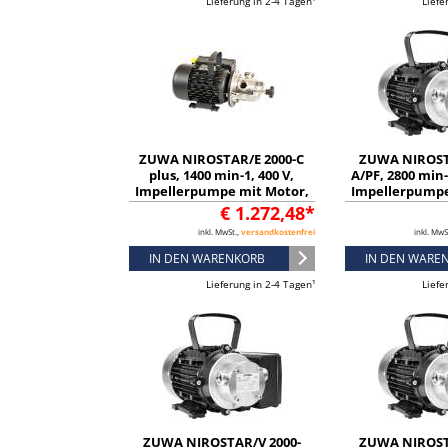
Lieferung in 2-4 Tagen¹
Liefe
ZUWA NIROSTAR/E 2000-C
ZUWA NIROST
plus, 1400 min-1, 400 V,
A/PF, 2800 min-
Impellerpumpe mit Motor,
Impellerpumpe
Kabel und Stecker -
Kabel und S
€ 1.272,48*
13328247342
131311
inkl. MwSt.,
versandkostenfrei
inkl. MwS
IN DEN WARENKORB
IN DEN WARE
Lieferung in 2-4 Tagen¹
Liefe
ZUWA NIROSTAR/V 2000-
ZUWA NIROST