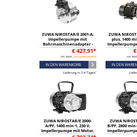
ZUWA NIROSTAR/E 2001-A;
ZUWA NIROSTA
Impellerpumpe mit
plus, 1400 mi
Bohrmaschinenadapter -
Impellerpumpe
131281200AB
Kabel und S
€ 427,91*
€
133282
inkl. MwSt.,
versandkostenfrei
inkl. MwS
IN DEN WARENKORB
IN DEN WARE
Lieferung in 2-4 Tagen¹
Liefe
ZUWA NIROSTAR/E 2000-
ZUWA NIROST
A/PF, 1400 min-1, 230 V;
B/PF, 2800 min-
Impellerpumpe mit Motor,
Impellerpumpe
Kabel und Stecker -
Kabel und S