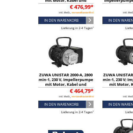
mit Motor, Kabel und
Impellerpumpe
Stecker - 11211116332
Kabel und S
€ 476,99*
111111
inkl. MwSt.,
versandkostenfrei
inkl. MwS
IN DEN WARENKORB
IN DEN WARE
Lieferung in 2-4 Tagen¹
Liefe
ZUWA UNISTAR 2000-A, 2800
ZUWA UNISTAR 
min-1, 230 V, Impellerpumpe
min-1, 230 V; 
mit Motor, Kabel und
mit Motor, 
Stecker - 11111116321
Stecker - 11
€ 464,79*
inkl. MwSt.,
versandkostenfrei
inkl. MwS
IN DEN WARENKORB
IN DEN WARE
Lieferung in 2-4 Tagen¹
Liefe