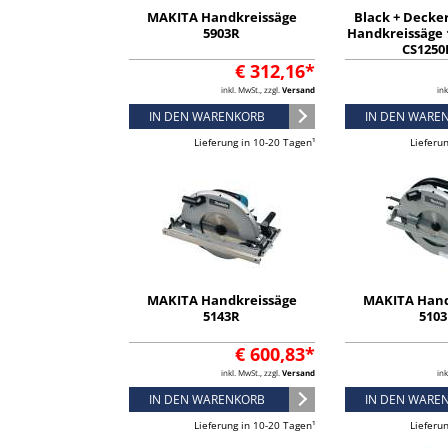
MAKITA Handkreissäge
Black + Decke
5903R
Handkreissäge 
CS1250
€ 312,16*
inkl. MwSt., zzgl.
Versand
ink
IN DEN WARENKORB
IN DEN WARE
Lieferung in 10-20 Tagen¹
Lieferu
MAKITA Handkreissäge
MAKITA Hand
5143R
510
€ 600,83*
inkl. MwSt., zzgl.
Versand
ink
IN DEN WARENKORB
IN DEN WARE
Lieferung in 10-20 Tagen¹
Lieferu