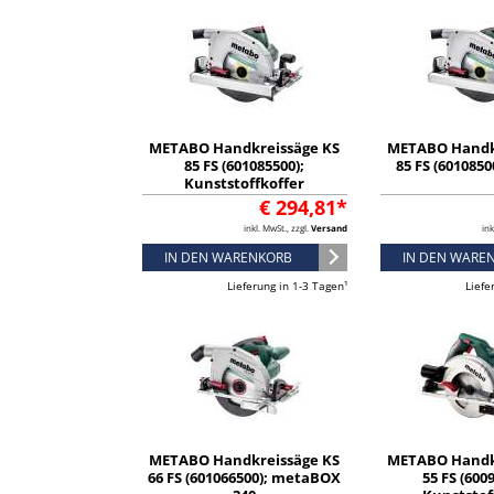
METABO Handkreissäge KS
METABO Handk
85 FS (601085500);
85 FS (6010850
Kunststoffkoffer
€ 294,81*
inkl. MwSt., zzgl.
Versand
ink
IN DEN WARENKORB
IN DEN WARE
Lieferung in 1-3 Tagen¹
Liefe
METABO Handkreissäge KS
METABO Handk
66 FS (601066500); metaBOX
55 FS (600