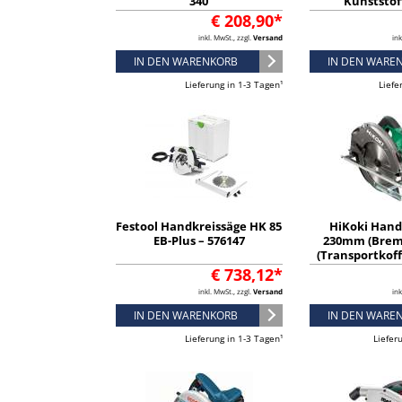
340
Kunststof
€ 208,90*
inkl. MwSt., zzgl.
Versand
ink
IN DEN WARENKORB
IN DEN WARE
Lieferung in 1-3 Tagen¹
Liefe
Festool Handkreissäge HK 85
HiKoki Hand
EB-Plus – 576147
230mm (Brem
(Transportkoff
88mm Schni
€ 738,12*
(C9BU3
inkl. MwSt., zzgl.
Versand
ink
IN DEN WARENKORB
IN DEN WARE
Lieferung in 1-3 Tagen¹
Liefer