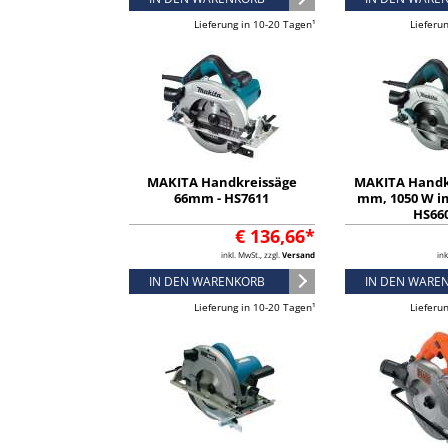
Lieferung in 10-20 Tagen¹
Lieferu
MAKITA Handkreissäge
MAKITA Handk
66mm - HS7611
mm, 1050 W i
HS66
€ 136,66*
inkl. MwSt., zzgl.
Versand
ink
IN DEN WARENKORB
IN DEN WARE
Lieferung in 10-20 Tagen¹
Lieferu