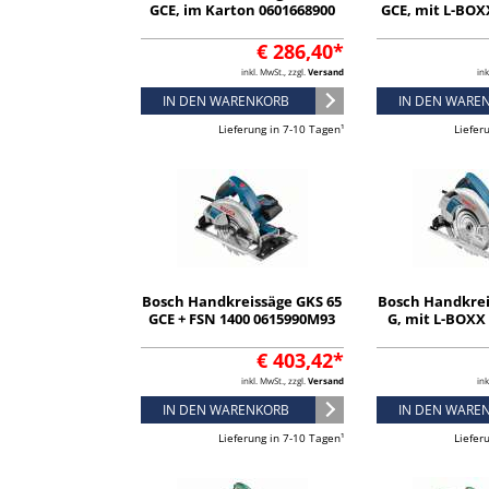
GCE, im Karton 0601668900
GCE, mit L-BOX
€ 286,40*
inkl. MwSt., zzgl.
Versand
ink
IN DEN WARENKORB
IN DEN WARE
Lieferung in 7-10 Tagen¹
Liefer
Bosch Handkreissäge GKS 65
Bosch Handkrei
GCE + FSN 1400 0615990M93
G, mit L-BOXX
€ 403,42*
inkl. MwSt., zzgl.
Versand
ink
IN DEN WARENKORB
IN DEN WARE
Lieferung in 7-10 Tagen¹
Liefer