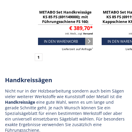
METABO Set Handkreissäge
METABO Set Ha
KS 85 FS (691149000); mit
KS 85 FS (6911
Führungsschiene FS 160;
Kappschiene KF
Karton
€ 389,70*
inkl. MwSt., zzgl.
Versand
ink
IN DEN WARENKORB
IN DEN WARE
Lieferzeit auf Anfrage¹
Lief
1
Handkreissägen
Nicht nur in der Holzbearbeitung sondern auch beim Sägen
vieler weiterer Werkstoffe wie Kunststoff oder Metall ist die
Handkreissäge
eine gute Wahl, wenn es um lange und
gerade Schnitte geht. Je nach Wunsch können Sie ein
Spezialsägeblatt für einen bestimmten Werkstoff oder aber
ein universell einsetzbares Sägeblatt wählen. Für besonders
exakte Ergebnisse verwenden Sie zusätzlich eine
Führungsschiene.