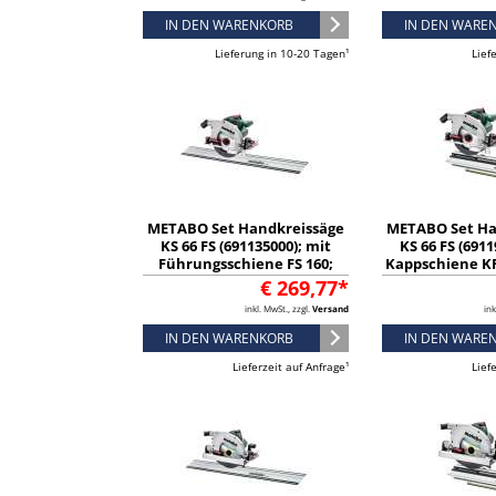
IN DEN WARENKORB
IN DEN WARE
Lieferung in 10-20 Tagen¹
Lief
METABO Set Handkreissäge
METABO Set Ha
KS 66 FS (691135000); mit
KS 66 FS (6911
Führungsschiene FS 160;
Kappschiene KF
Karton
€ 269,77*
inkl. MwSt., zzgl.
Versand
ink
IN DEN WARENKORB
IN DEN WARE
Lieferzeit auf Anfrage¹
Lief