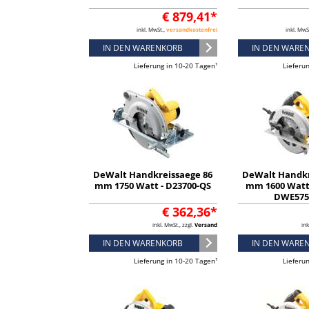
€ 879,41*
inkl. MwSt.,
versandkostenfrei
inkl. MwS
IN DEN WARENKORB
IN DEN WARE
Lieferung in 10-20 Tagen¹
Lieferu
DeWalt Handkreissaege 86
DeWalt Handkr
mm 1750 Watt - D23700-QS
mm 1600 Watt 
DWE575
€ 362,36*
inkl. MwSt., zzgl.
Versand
ink
IN DEN WARENKORB
IN DEN WARE
Lieferung in 10-20 Tagen¹
Lieferu