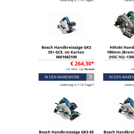
Lieferung in 7-10 Tagen¹
Liefer
Bosch Handkreissäge GKS
HiKoki Hand
55+ GCE, im Karton
190mm (Brem
0601682100
(HSC IV)) -1
Schnitttief
€ 264,30*
Schnitts
inkl. MwSt., zzgl.
Versand
ink
(C7BUM
IN DEN WARENKORB
IN DEN WARE
Lieferung in 7-10 Tagen¹
Liefer
Bosch Handkreissäge GKS 65
Bosch Handkrei