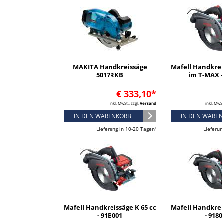
MAKITA Handkreissäge
Mafell Handkrei
5017RKB
im T-MAX 
€ 333,10*
inkl. MwSt., zzgl.
Versand
inkl. MwS
IN DEN WARENKORB
IN DEN WARE
Lieferung in 10-20 Tagen¹
Lieferu
Mafell Handkreissäge K 65 cc
Mafell Handkrei
- 91B001
- 918