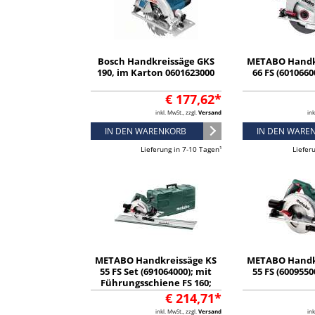
Bosch Handkreissäge GKS
METABO Handk
190, im Karton 0601623000
66 FS (6010660
€ 177,62*
inkl. MwSt., zzgl.
Versand
ink
IN DEN WARENKORB
IN DEN WARE
Lieferung in 7-10 Tagen¹
Liefer
METABO Handkreissäge KS
METABO Handk
55 FS Set (691064000); mit
55 FS (6009550
Führungsschiene FS 160;
Kunststoffkoffer
€ 214,71*
inkl. MwSt., zzgl.
Versand
ink