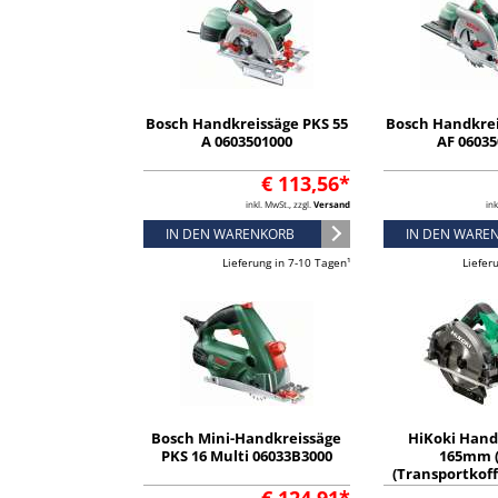
Bosch Handkreissäge PKS 55
Bosch Handkrei
A 0603501000
AF 0603
€ 113,56*
inkl. MwSt., zzgl.
Versand
ink
IN DEN WARENKORB
IN DEN WARE
Lieferung in 7-10 Tagen¹
Liefer
Bosch Mini-Handkreissäge
HiKoki Hand
PKS 16 Multi 06033B3000
165mm 
(Transportkoff
54mm Schnit