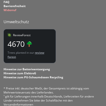
FAQ
Barrierefreiheit
Widerruf
Umweltschutz
ReviewForest
4670
Trees planted in our
review
forest
.
Hinweise zur Batterieentsorgung
Hinweise zum ElektroG
Hinweise zum PU-Schaumdosen Recycling
* Preise inkl. deutscher MwSt, der Gesamtpreis ist abhängig vom
Mehrwertsteuersatz des Lieferlandes.
¹ gilt für Lieferungen innerhalb Deutschlands, Lieferzeiten für andere
Länder entnehmen Sie bitte der Schaltfläche mit den
Versandinformationen