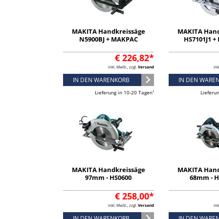
MAKITA Handkreissäge
MAKITA Hand
N5900BJ + MAKPAC
HS7101J1 
€ 226,82*
inkl. MwSt., zzgl.
Versand
ink
IN DEN WARENKORB
IN DEN WARE
Lieferung in 10-20 Tagen¹
Lieferu
MAKITA Handkreissäge
MAKITA Hand
97mm - HS0600
68mm - H
€ 258,00*
inkl. MwSt., zzgl.
Versand
ink
IN DEN WARENKORB
IN DEN WARE