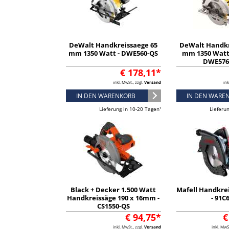
DeWalt Handkreissaege 65
DeWalt Handkr
mm 1350 Watt - DWE560-QS
mm 1350 Watt 
DWE576
€ 178,11*
inkl. MwSt., zzgl.
Versand
ink
IN DEN WARENKORB
IN DEN WARE
Lieferung in 10-20 Tagen¹
Lieferu
Black + Decker 1.500 Watt
Mafell Handkrei
Handkreissäge 190 x 16mm -
- 91C
CS1550-QS
€ 94,75*
€
inkl. MwSt., zzgl.
Versand
inkl. MwS