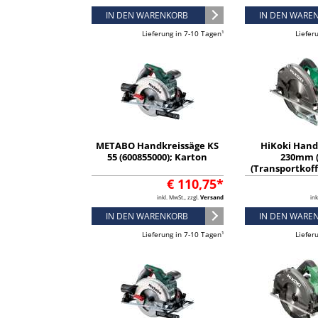
IN DEN WARENKORB
IN DEN WARE
Lieferung in 7-10 Tagen¹
Liefer
METABO Handkreissäge KS
HiKoki Hand
55 (600855000); Karton
230mm 
(Transportkoff
88mm Schni
€ 110,75*
(C9U3
inkl. MwSt., zzgl.
Versand
ink
IN DEN WARENKORB
IN DEN WARE
Lieferung in 7-10 Tagen¹
Liefer