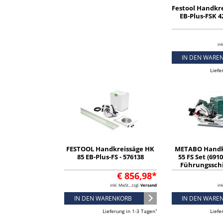
Festool Handkr
EB-Plus-FSK 4
ink
IN DEN WARE
Liefe
FESTOOL Handkreissäge HK
METABO Handk
85 EB-Plus-FS - 576138
55 FS Set (691
Führungsschi
Kunststof
€ 856,98*
inkl. MwSt., zzgl.
Versand
ink
IN DEN WARENKORB
IN DEN WARE
Lieferung in 1-3 Tagen¹
Liefe