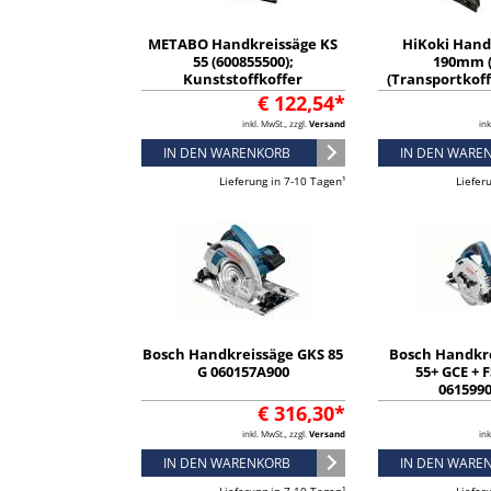
METABO Handkreissäge KS
HiKoki Hand
55 (600855500);
190mm 
Kunststoffkoffer
(Transportkoff
66mm Schni
€ 122,54*
(C7U3
inkl. MwSt., zzgl.
Versand
ink
IN DEN WARENKORB
IN DEN WARE
Lieferung in 7-10 Tagen¹
Liefer
Bosch Handkreissäge GKS 85
Bosch Handkr
G 060157A900
55+ GCE + 
061599
€ 316,30*
inkl. MwSt., zzgl.
Versand
ink
IN DEN WARENKORB
IN DEN WARE