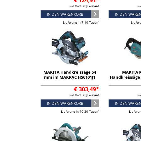
€ 124,91*
(C6U3
inkl. MwSt., zzgl.
Versand
ink
IN DEN WARENKORB
IN DEN WARE
Lieferung in 7-10 Tagen¹
Liefer
MAKITA Handkreissäge 54
MAKITA M
mm im MAKPAC HS6101J1
Handkreissäge
€ 303,49*
inkl. MwSt., zzgl.
Versand
ink
IN DEN WARENKORB
IN DEN WARE
Lieferung in 10-20 Tagen¹
Lieferu