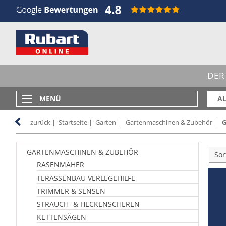
DER
MENÜ
AL
zurück
|
Startseite
|
Garten
|
Gartenmaschinen & Zubehör
|
G
GARTENMASCHINEN & ZUBEHÖR
Sor
RASENMÄHER
TERASSENBAU VERLEGEHILFE
TRIMMER & SENSEN
STRAUCH- & HECKENSCHEREN
KETTENSÄGEN