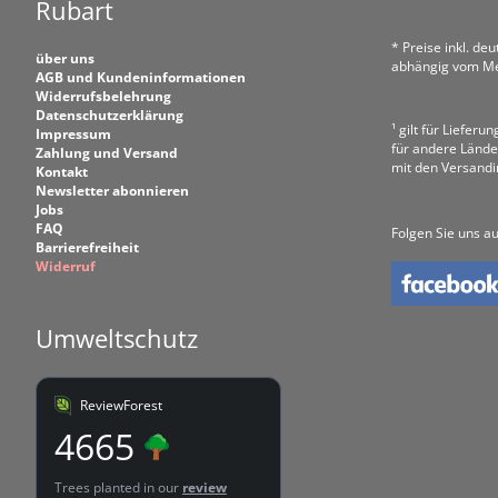
Rubart
* Preise inkl. de
über uns
abhängig vom Me
AGB und Kundeninformationen
Widerrufsbelehrung
Datenschutzerklärung
¹ gilt für Liefer
Impressum
für andere Lände
Zahlung und Versand
mit den Versand
Kontakt
Newsletter abonnieren
Jobs
FAQ
Folgen Sie uns au
Barrierefreiheit
Widerruf
Umweltschutz
ReviewForest
4665
Trees planted in our
review