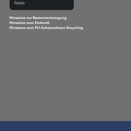
forest
.
Hinweise zur Batterieentsorgung
Hinweise zum ElektroG
Hinweise zum PU-Schaumdosen Recycling